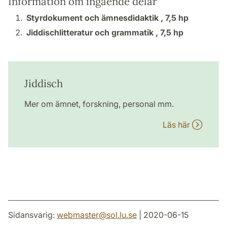
Information om ingående delar
Styrdokument och ämnesdidaktik ,
7,5 hp
Jiddischlitteratur och grammatik ,
7,5 hp
Jiddisch
Mer om ämnet, forskning, personal mm.
Läs här
Sidansvarig:
webmaster
@
sol.lu
.
se
| 2020-06-15