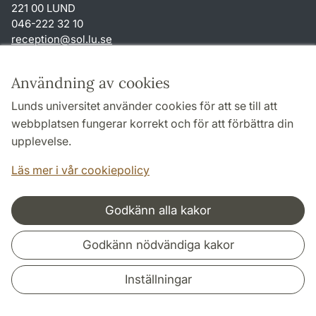
221 00 LUND
046-222 32 10
reception
@
sol.lu
.
se
Genvägar
Användning av cookies
Om webbplatsen och cookies
Lunds universitet använder cookies för att se till att
Behandling av personuppgifter
webbplatsen fungerar korrekt och för att förbättra din
Tillgänglighetsredogörelse
upplevelse.
TYPO3-login
Läs mer i vår cookiepolicy
Godkänn alla kakor
Samarbeten och nätverk
Godkänn nödvändiga kakor
Inställningar