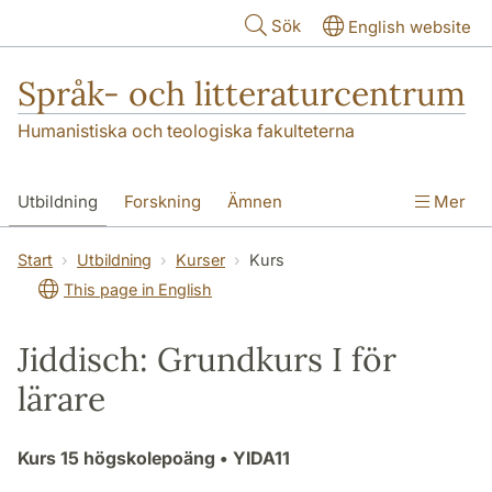
Hoppa till huvudinnehåll
Sök
English website
Språk- och litteraturcentrum
Humanistiska och teologiska fakulteterna
Utbildning
Forskning
Ämnen
Mer
SOL-husen
Kontakt
Institutionen
Start
Utbildning
Kurser
Kurs
This page in English
översättning till svenska
Jiddisch: Grundkurs I för
lärare
Kurs
15 högskolepoäng
• YIDA11