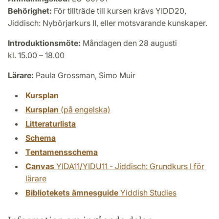
Behörighet:
För tillträde till kursen krävs YIDD20,
Jiddisch: Nybörjarkurs II, eller motsvarande kunskaper.
Introduktionsmöte:
Måndagen den 28 augusti
kl. 15.00 – 18.00
Lärare:
Paula Grossman, Simo Muir
Kursplan
Kursplan
(på engelska)
Litteraturlista
Schema
Tentamensschema
Canvas
YIDA11/YIDU11 - Jiddisch: Grundkurs I för
lärare
Bibliotekets ämnesguide
Yiddish Studies