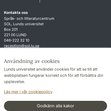
Kontakta oss
Språk- och litteraturcentrum
SOL, Lunds universitet
Box 201
221 00 LUND
046-222 32 10
reception
@
sol.lu
.
se
Genvägar
Användning av cookies
Om webbplatsen och cookies
Lunds universitet använder cookies för att se till att
Behandling av personuppgifter
webbplatsen fungerar korrekt och för att förbättra din
Tillgänglighetsredogörelse
upplevelse.
TYPO3-login
Läs mer i vår cookiepolicy
Godkänn alla kakor