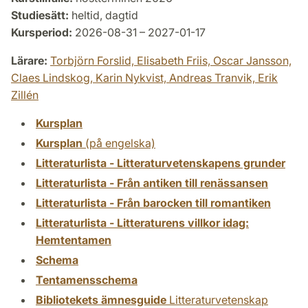
Studiesätt:
heltid, dagtid
Kursperiod:
2026-08-31 – 2027-01-17
Lärare:
Torbjörn Forslid,
Elisabeth Friis,
Oscar Jansson,
Claes Lindskog,
Karin Nykvist,
Andreas Tranvik,
Erik
Zillén
Kursplan
Kursplan
(på engelska)
Litteraturlista - Litteraturvetenskapens grunder
Litteraturlista - Från antiken till renässansen
Litteraturlista - Från barocken till romantiken
Litteraturlista - Litteraturens villkor idag:
Hemtentamen
Schema
Tentamensschema
Bibliotekets ämnesguide
Litteraturvetenskap