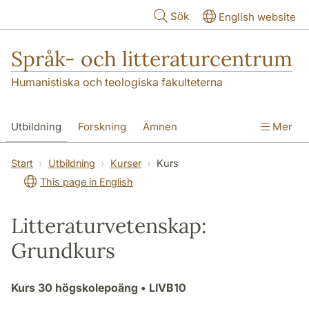
Hoppa till huvudinnehåll
Sök
English website
Språk- och litteraturcentrum
Humanistiska och teologiska fakulteterna
Utbildning
Forskning
Ämnen
Mer
SOL-husen
Kontakt
Institutionen
Start
Utbildning
Kurser
Kurs
This page in English
översättning till svenska
Litteraturvetenskap:
Grundkurs
Kurs
30 högskolepoäng
• LIVB10