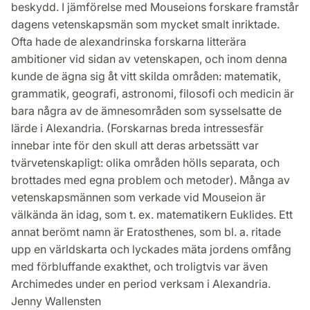
beskydd. I jämförelse med Mouseions forskare framstår
dagens vetenskapsmän som mycket smalt inriktade.
Ofta hade de alexandrinska forskarna litterära
ambitioner vid sidan av vetenskapen, och inom denna
kunde de ägna sig åt vitt skilda områden: matematik,
grammatik, geografi, astronomi, filosofi och medicin är
bara några av de ämnesområden som sysselsatte de
lärde i Alexandria. (Forskarnas breda intressesfär
innebar inte för den skull att deras arbetssätt var
tvärvetenskapligt: olika områden hölls separata, och
brottades med egna problem och metoder). Många av
vetenskapsmännen som verkade vid Mouseion är
välkända än idag, som t. ex. matematikern Euklides. Ett
annat berömt namn är Eratosthenes, som bl. a. ritade
upp en världskarta och lyckades mäta jordens omfång
med förbluffande exakthet, och troligtvis var även
Archimedes under en period verksam i Alexandria.
Jenny Wallensten