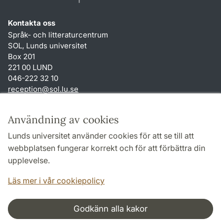
Kontakta oss
Språk- och litteraturcentrum
SOL, Lunds universitet
Box 201
221 00 LUND
046-222 32 10
reception
@
sol.lu
.
se
Genvägar
Användning av cookies
Om webbplatsen och cookies
Lunds universitet använder cookies för att se till att
Behandling av personuppgifter
webbplatsen fungerar korrekt och för att förbättra din
Tillgänglighetsredogörelse
upplevelse.
TYPO3-login
Läs mer i vår cookiepolicy
Godkänn alla kakor
Samarbeten och nätverk