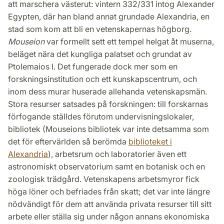
att marschera västerut: vintern 332/331 intog Alexander
Egypten, där han bland annat grundade Alexandria, en
stad som kom att bli en vetenskapernas högborg.
Mouseion
var formellt sett ett tempel helgat åt muserna,
beläget nära det kungliga palatset och grundat av
Ptolemaios I. Det fungerade dock mer som en
forskningsinstitution och ett kunskapscentrum, och
inom dess murar huserade allehanda vetenskapsmän.
Stora resurser satsades på forskningen: till forskarnas
förfogande ställdes förutom undervisningslokaler,
bibliotek (Mouseions bibliotek var inte detsamma som
det för eftervärlden så berömda
biblioteket i
Alexandria
), arbetsrum och laboratorier även ett
astronomiskt observatorium samt en botanisk och en
zoologisk trädgård. Vetenskapens arbetsmyror fick
höga löner och befriades från skatt; det var inte längre
nödvändigt för dem att använda privata resurser till sitt
arbete eller ställa sig under någon annans ekonomiska