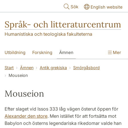
Hoppa till huvudinnehåll
Sök
English website
Språk- och litteraturcentrum
Humanistiska och teologiska fakulteterna
Utbildning
Forskning
Ämnen
Mer
SOL-husen
Kontakt
Institutionen
Start
Ämnen
Antik grekiska
Smörgåsbord
Mouseion
översättning till svenska
Mouseion
Efter slaget vid Issos 333 låg vägen österut öppen för
Alexander den store
. Men istället för att fortsätta mot
Babylon och österns legendariska rikedomar valde han