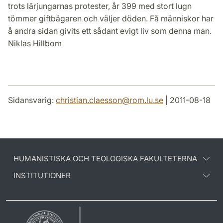
trots lärjungarnas protester, år 399 med stort lugn
tömmer giftbägaren och väljer döden. Få människor har
å andra sidan givits ett sådant evigt liv som denna man.
Niklas Hillbom
Sidansvarig:
christian.claesson
@
rom.lu
.
se
| 2011-08-18
HUMANISTISKA OCH TEOLOGISKA FAKULTETERNA
INSTITUTIONER