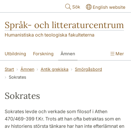
Hoppa till huvudinnehåll
Sök
English website
Språk- och litteraturcentrum
Humanistiska och teologiska fakulteterna
Utbildning
Forskning
Ämnen
Mer
SOL-husen
Kontakt
Institutionen
Start
Ämnen
Antik grekiska
Smörgåsbord
Sokrates
översättning till svenska
Sokrates
Sokrates levde och verkade som filosof i Athen
470/469-399 f.Kr. Trots att han ofta betraktas som en
av historiens största tänkare har han inte efterlämnat en