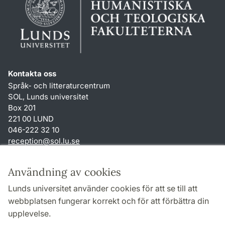
Kontakta oss
Språk- och litteraturcentrum
SOL, Lunds universitet
Box 201
221 00 LUND
046-222 32 10
reception
@
sol.lu
.
se
Genvägar
Användning av cookies
Om webbplatsen och cookies
Lunds universitet använder cookies för att se till att
Behandling av personuppgifter
webbplatsen fungerar korrekt och för att förbättra din
Tillgänglighetsredogörelse
upplevelse.