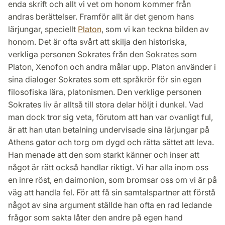
enda skrift och allt vi vet om honom kommer från
andras berättelser. Framför allt är det genom hans
lärjungar, speciellt
Platon
, som vi kan teckna bilden av
honom. Det är ofta svårt att skilja den historiska,
verkliga personen Sokrates från den Sokrates som
Platon, Xenofon och andra målar upp. Platon använder i
sina dialoger Sokrates som ett språkrör för sin egen
filosofiska lära, platonismen. Den verklige personen
Sokrates liv är alltså till stora delar höljt i dunkel. Vad
man dock tror sig veta, förutom att han var ovanligt ful,
är att han utan betalning undervisade sina lärjungar på
Athens gator och torg om dygd och rätta sättet att leva.
Han menade att den som starkt känner och inser att
något är rätt också handlar riktigt. Vi har alla inom oss
en inre röst, en daimonion, som bromsar oss om vi är på
väg att handla fel. För att få sin samtalspartner att förstå
något av sina argument ställde han ofta en rad ledande
frågor som sakta låter den andre på egen hand