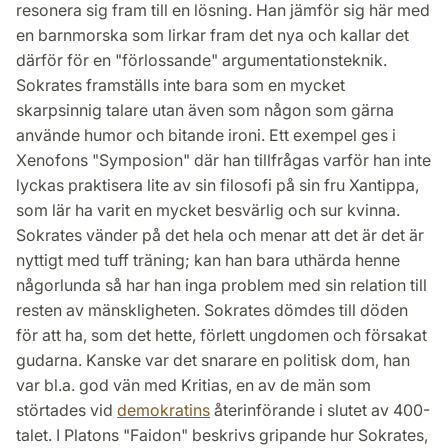
resonera sig fram till en lösning. Han jämför sig här med
en barnmorska som lirkar fram det nya och kallar det
därför för en "förlossande" argumentationsteknik.
Sokrates framställs inte bara som en mycket
skarpsinnig talare utan även som någon som gärna
använde humor och bitande ironi. Ett exempel ges i
Xenofons "Symposion" där han tillfrågas varför han inte
lyckas praktisera lite av sin filosofi på sin fru Xantippa,
som lär ha varit en mycket besvärlig och sur kvinna.
Sokrates vänder på det hela och menar att det är det är
nyttigt med tuff träning; kan han bara uthärda henne
någorlunda så har han inga problem med sin relation till
resten av mänskligheten. Sokrates dömdes till döden
för att ha, som det hette, förlett ungdomen och försakat
gudarna. Kanske var det snarare en politisk dom, han
var bl.a. god vän med Kritias, en av de män som
störtades vid
demokratins
återinförande i slutet av 400-
talet. I Platons "Faidon" beskrivs gripande hur Sokrates,