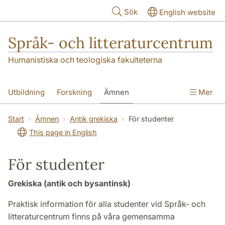
Hoppa till huvudinnehåll
Sök
English website
Språk- och litteraturcentrum
Humanistiska och teologiska fakulteterna
Utbildning
Forskning
Ämnen
Mer
SOL-husen
Kontakt
Institutionen
Start
Ämnen
Antik grekiska
För studenter
This page in English
översättning till svenska
För studenter
Grekiska (antik och bysantinsk)
Praktisk information för alla studenter vid Språk- och
litteraturcentrum finns på våra gemensamma