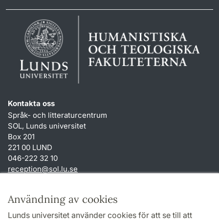
Kontakta oss
Språk- och litteraturcentrum
SOL, Lunds universitet
Box 201
221 00 LUND
046-222 32 10
reception
@
sol.lu
.
se
Genvägar
Användning av cookies
Om webbplatsen och cookies
Lunds universitet använder cookies för att se till att