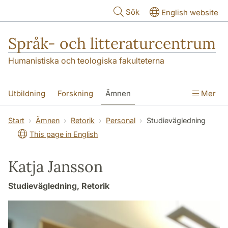
Hoppa till huvudinnehåll
Sök
English website
Språk- och litteraturcentrum
Humanistiska och teologiska fakulteterna
Utbildning
Forskning
Ämnen
Mer
SOL-husen
Kontakt
Institutionen
Start
Ämnen
Retorik
Personal
Studievägledning
This page in English
översättning till svenska
Katja Jansson
Studievägledning, Retorik