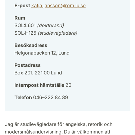
E-post
katja.jansson
@
rom.lu
.
se
Rum
SOL:L601
(doktorand)
SOL:H125
(studievägledare)
Besöksadress
Helgonabacken 12, Lund
Postadress
Box 201, 221 00 Lund
Internpost hämtställe
20
Telefon
046–222 84 89
Jag är studievägledare för engelska, retorik och
modersmålsundervisning. Du är välkommen att