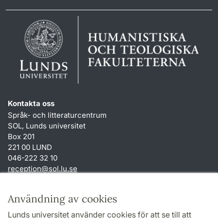
Kontakta oss
Språk- och litteraturcentrum
SOL, Lunds universitet
Box 201
221 00 LUND
046-222 32 10
reception
@
sol.lu
.
se
Genvägar
Användning av cookies
Om webbplatsen och cookies
Lunds universitet använder cookies för att se till att