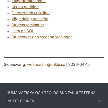
Tillgodoräknanden
Kursexpedition
Datorer och utskrifter
Vägledning och stöd
Studentseminarier
Hitta på SOL
Studentkår och studentföreningar
Sidansvarig:
webmaster
@
sol.lu
.
se
| 2026-04-15
HUMANISTISKA OCH TEOLOGISKA FAKULTETERNA
INSTITUTIONER