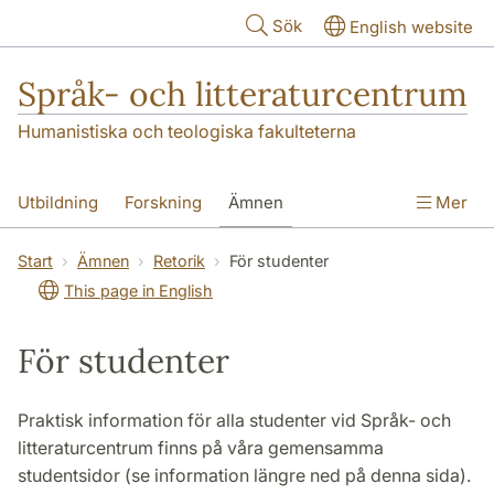
Hoppa till huvudinnehåll
Sök
English website
Språk- och litteraturcentrum
Humanistiska och teologiska fakulteterna
Utbildning
Forskning
Ämnen
Mer
SOL-husen
Kontakt
Institutionen
Start
Ämnen
Retorik
För studenter
This page in English
översättning till svenska
För studenter
Praktisk information för alla studenter vid Språk- och
litteraturcentrum finns på våra gemensamma
studentsidor (se information längre ned på denna sida).