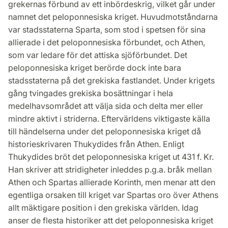
grekernas förbund av ett inbördeskrig, vilket går under
namnet det peloponnesiska kriget. Huvudmotståndarna
var stadsstaterna Sparta, som stod i spetsen för sina
allierade i det peloponnesiska förbundet, och Athen,
som var ledare för det attiska sjöförbundet. Det
peloponnesiska kriget berörde dock inte bara
stadsstaterna på det grekiska fastlandet. Under krigets
gång tvingades grekiska bosättningar i hela
medelhavsområdet att välja sida och delta mer eller
mindre aktivt i striderna. Eftervärldens viktigaste källa
till händelserna under det peloponnesiska kriget då
historieskrivaren Thukydides från Athen. Enligt
Thukydides bröt det peloponnesiska kriget ut 431 f. Kr.
Han skriver att stridigheter inleddes p.g.a. bråk mellan
Athen och Spartas allierade Korinth, men menar att den
egentliga orsaken till kriget var Spartas oro över Athens
allt mäktigare position i den grekiska världen. Idag
anser de flesta historiker att det peloponnesiska kriget