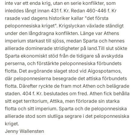
inte var ett enda krig, utan en serie konflikter, som
inleddes långt innan 431 f. Kr. Redan 460-446 f. Kr
rasade vad dagens historiker kallar "det första
peloponnesiska kriget". Krigslyckan växlade ständigt
under den långdragna konflikten. Länge var Athens
imperium starkast till sjöss, medan Sparta och hennes
allierade dominerade stridigheter på land.Till slut sökte
Sparta ekonomiskt stöd från de tidigare så avskydda
perserna, och förstärkte peloponnesiska förbundets
flotta. Det avgörande slaget stod vid Aigospotamos,
där peloponnesierna besegrade det attiska förbundets
flotta. Därefter ryckte de fram mot Athen och belägrade
staden. 404 f. Kr. beslutades om fred. Athen fick behålla
sitt eget territorium, Attika, men förlorade sin starka
flotta och sitt imperium. Sparta och de peloponnesiska
allierade stod som slutliga segrare i det peloponnesiska
kriget.
Jenny Wallensten