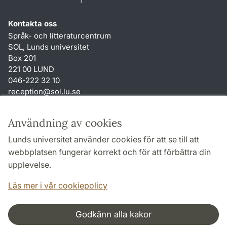
Kontakta oss
Språk- och litteraturcentrum
SOL, Lunds universitet
Box 201
221 00 LUND
046-222 32 10
reception
@
sol.lu
.
se
Genvägar
Användning av cookies
Om webbplatsen och cookies
Lunds universitet använder cookies för att se till att
Behandling av personuppgifter
webbplatsen fungerar korrekt och för att förbättra din
Tillgänglighetsredogörelse
upplevelse.
TYPO3-login
Läs mer i vår cookiepolicy
Godkänn alla kakor
Samarbeten och nätverk