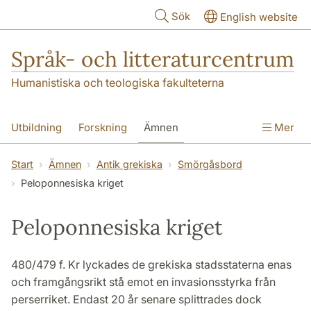
Hoppa till huvudinnehåll
Sök
English website
Språk- och litteraturcentrum
Humanistiska och teologiska fakulteterna
Utbildning
Forskning
Ämnen
Mer
SOL-husen
Kontakt
Institutionen
Start
Ämnen
Antik grekiska
Smörgåsbord
Peloponnesiska kriget
översättning till svenska
Peloponnesiska kriget
480/479 f. Kr lyckades de grekiska stadsstaterna enas
och framgångsrikt stå emot en invasionsstyrka från
perserriket. Endast 20 år senare splittrades dock