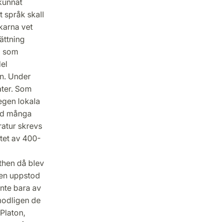
kunnat
t språk skall
karna vet
ättning
d som
el
en. Under
ater. Som
egen lokala
and många
eratur skrevs
utet av 400-
a
then då blev
hen uppstod
inte bara av
modligen de
Platon,