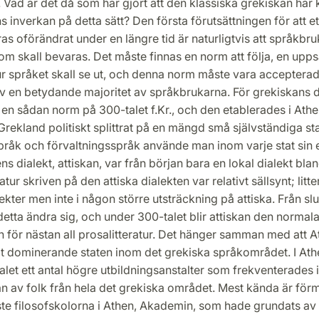
Vad är det då som har gjort att den klassiska grekiskan har 
s inverkan på detta sätt? Den första förutsättningen för att et
s oförändrat under en längre tid är naturligtvis att språkbru
om skall bevaras. Det måste finnas en norm att följa, en upps
hur språket skall se ut, och denna norm måste vara acceptera
av en betydande majoritet av språkbrukarna. För grekiskans d
en sådan norm på 300-talet f.Kr., och den etablerades i Ath
Grekland politiskt splittrat på en mängd små självständiga st
åk och förvaltningsspråk använde man inom varje stat sin 
ens dialekt, attiskan, var från början bara en lokal dialekt bl
atur skriven på den attiska dialekten var relativt sällsynt; litt
lekter men inte i någon större utsträckning på attiska. Från sl
 detta ändra sig, och under 300-talet blir attiskan den normal
 för nästan all prosalitteratur. Det hänger samman med att A
llt dominerande staten inom det grekiska språkområdet. I At
let ett antal högre utbildningsanstalter som frekventerades 
an av folk från hela det grekiska området. Mest kända är för
ste filosofskolorna i Athen, Akademin, som hade grundats av 