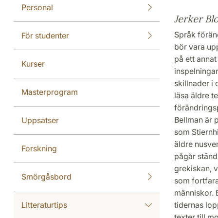
Personal
Jerker Bl
Språk föränd
För studenter
bör vara upp
på ett annat 
Kurser
inspelninga
skillnader i
Masterprogram
läsa äldre 
förändringsp
Bellman är p
Uppsatser
som Stiernhi
äldre nusven
Forskning
pågår ständi
grekiskan, v
Smörgåsbord
som fortfara
människor. E
Litteraturtips
tidernas lop
texter till 