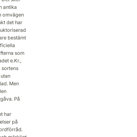
n antika
tan omvägen
kt det har
auktoriserad
mare bestämt
iciella
ifterna som
det e.Kr.,
 sortens
 utan
llad. Men
den
tgåva. På
et har
elser på
 ordförråd.
och märkligt