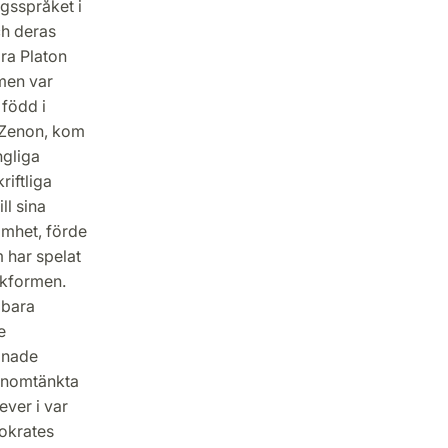
gsspråket i
ch deras
ara Platon
men var
 född i
 Zenon, kom
ngliga
riftliga
ll sina
amhet, förde
 har spelat
åkformen.
 bara
e
ppnade
genomtänkta
ever i var
sokrates