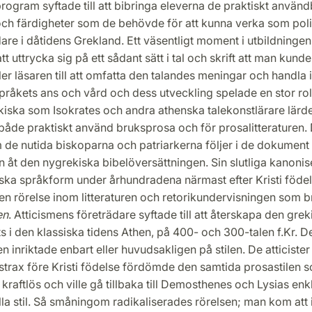
rogram syftade till att bibringa eleverna de praktiskt använ
ch färdigheter som de behövde för att kunna verka som poli
are i dåtidens Grekland. Ett väsentligt moment i utbildninge
 att uttrycka sig på ett sådant sätt i tal och skrift att man kun
ler läsaren till att omfatta den talandes meningar och handla i
råkets ans och vård och dess utveckling spelade en stor rol
iska som Isokrates och andra athenska talekonstlärare lärde
både praktiskt använd bruksprosa och för prosalitteraturen. 
de nutida biskoparna och patriarkerna följer i de dokument
n åt den nygrekiska bibelöversättningen. Sin slutliga kanonis
ska språkform under århundradena närmast efter Kristi födel
n rörelse inom litteraturen och retorikundervisningen som b
en
. Atticismens företrädare syftade till att återskapa den gre
 i den klassiska tidens Athen, på 400- och 300-talen f.Kr. D
n inriktade enbart eller huvudsakligen på stilen. De atticiste
strax före Kristi födelse fördömde den samtida prosastilen s
h kraftlös och ville gå tillbaka till Demosthenes och Lysias enk
la stil. Så småningom radikaliserades rörelsen; man kom att 