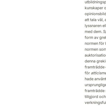
utbildningsp
kunskaper o
opinionsbild
att tala väl,
lyssnaren el
med dem. Sp
form av grek
normen för 
normen som 
auktorisatio
denna greki
framträdde e
för
atticism
hade använts
ursprunglige
framträdde 
tillgjord oc
verkningsful