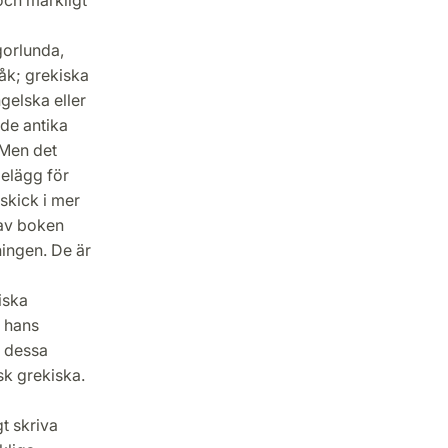
gorlunda,
råk; grekiska
gelska eller
 de antika
 Men det
belägg för
 skick i mer
 av boken
ingen. De är
iska
h hans
 dessa
sk grekiska.
gt skriva