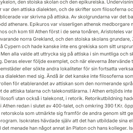
Lykeion, den stoiska skolan och den epikureiska. Undervisnin
 var den attiska dialekten, och de skrifter som filosoferna o
blicerade var skrivna på attiska. Av skolgrundarna var det b
ödd athenare. Epikuros var visserligen athensk medborgare 
s och kom till Athen först i de sena tonåren, Aristoteles var
nuvarande norra Grekland, och den stoiska skolans grundare,
på Cypern och hade kanske inte ens grekiska som sitt urspru
en alla valde att uttrycka sig på attiska i sin muntliga och sk
. Deras elever följde exemplet, och när eleverna återvände ti
emstäder eller sökte andra lokaliteter för sin fortsatta verks
ka dialekten med sig. Ändå är det kanske inte filosoferna som
 rollen för etablerandet av attiskan som den normerande spr
let de attiska talarna och talekonstlärarna. I Athen erbjöds inte
filosofi utan också i talekonst, i retorik. Retorikutbildning had
 Athen redan i slutet av 400-talet, och omkring 390 f.Kr. ö
n retorskola som utmärkte sig framför de andra genom sitt 
rogram. Isokrates hävdade själv att det han utbildade sina el
d det menade han något annat än Platon och hans kolleger. I