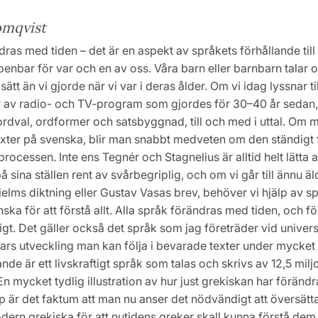
omqvist
ras med tiden – det är en aspekt av språkets förhållande till
enbar för var och en av oss. Våra barn eller barnbarn talar o
sätt än vi gjorde när vi var i deras ålder. Om vi idag lyssnar til
r av radio- och TV-program som gjordes för 30–40 år sedan,
 ordval, ordformer och satsbyggnad, till och med i uttal. Om 
texter på svenska, blir man snabbt medveten om den ständigt
rocessen. Inte ens Tegnér och Stagnelius är alltid helt lätta a
å sina ställen rent av svårbegriplig, och om vi går till ännu äld
elms diktning eller Gustav Vasas brev, behöver vi hjälp av sp
ska för att förstå allt. Alla språk förändras med tiden, och f
gt. Det gäller också det språk som jag företräder vid universi
ars utveckling man kan följa i bevarade texter under mycket 
nde är ett livskraftigt språk som talas och skrivs av 12,5 milj
n mycket tydlig illustration av hur just grekiskan har föränd
p är det faktum att man nu anser det nödvändigt att översätta
modern grekiska för att nutidens greker skall kunna förstå dem