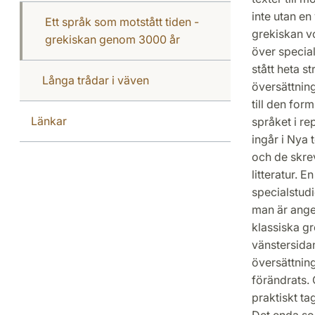
inte utan e
Ett språk som motstått tiden -
grekiskan vo
grekiskan genom 3000 år
över special
stått heta s
Långa trådar i väven
översättning
till den for
Länkar
språket i re
ingår i Nya 
och de skre
litteratur. 
specialstudi
man är ange
klassiska gr
vänstersida
översättning
förändrats.
praktiskt ta
Det enda som