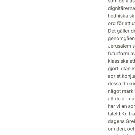
som de klass
dignitärern
hedniska sk
ord för att
Det gäller d
genomgående
Jerusalem sk
futurform a
klassiska e
gjort, utan 
aorist konju
dessa dokum
något märkl
att de är m
har vi en s
talet f.Kr. f
dagens Grek
om den, och