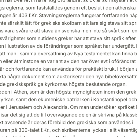
sreglerna, som fastställdes genom ett beslut i den athenska
ngen år 403 f.Kr. Stavningsreglerna fungerar fortfarande nå
te särskilt lätt för grekiska skolbarn att lära sig stava sitt sp
s vara svårare att stava än svenska men inte så svårt som en
svårigheter som nutidens greker har att stava sitt språk efter
en illustration av de förändringar som språket har undergått.
 att man i samma översättning av Nya testamentet kan finna 
n eller åtminstone en variant av den har överlevt i oförändrat
år och fortfarande kan användas för praktiskt bruk. I början
ckta några dokument som auktoriserar den nya bibelöversättn
v de grekiskspråkiga kyrkornas högsta beslutande organ,
den i Athen, som är den högsta myndigheten inom den grek
kyrkan, samt den ekumeniske patriarken i Konstantinopel oc
r i Jerusalem och Alexandria. Om man undersöker språket i
sar det sig att de till övervägande delen är skrivna på klassi
kt avseende är deras förebild den grekiska som användes i
uren på 300-talet f.Kr., och skribenterna lyckas i allt väsentli