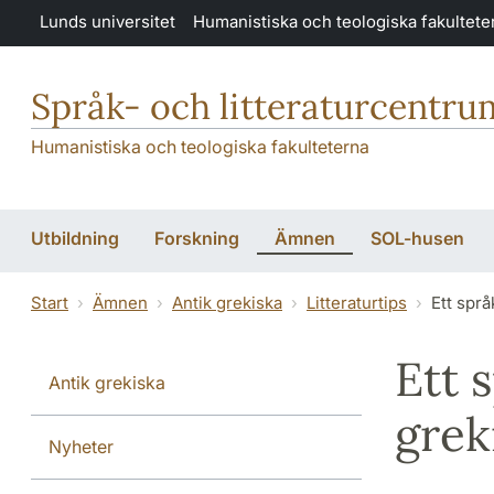
Hoppa till huvudinnehåll
Lunds universitet
Humanistiska och teologiska fakultete
Språk- och litteraturcentru
Humanistiska och teologiska fakulteterna
Utbildning
Forskning
Ämnen
SOL-husen
Start
Ämnen
Antik grekiska
Litteraturtips
Ett spr
Ett 
Antik grekiska
grek
Nyheter