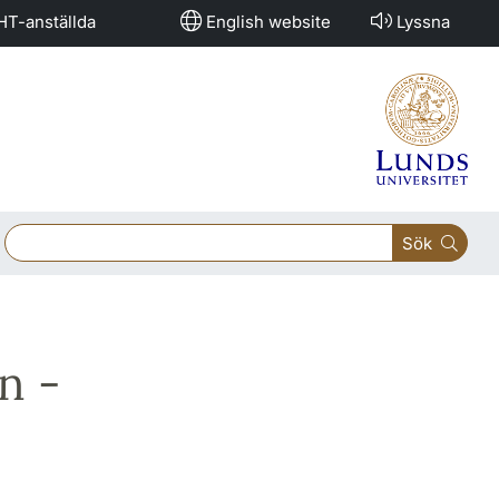
HT-anställda
English website
Lyssna
Sök
n -