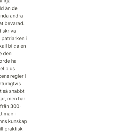
kliga
ld än de
ända andra
at bevarad.
t skriva
patriarken i
kall bilda en
te den
borde ha
el plus
ens regler i
turligtvis
t så snabbt
tar, men här
 från 300-
tt man i
inns kunskap
l praktisk