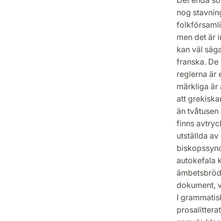
nog stavning
folkförsamli
men det är in
kan väl säga
franska. De 
reglerna är 
märkliga är
att grekiska
än tvåtusen 
finns avtry
utställda a
biskopssyno
autokefala 
ämbetsbröde
dokument, vi
I grammatis
prosalitterat