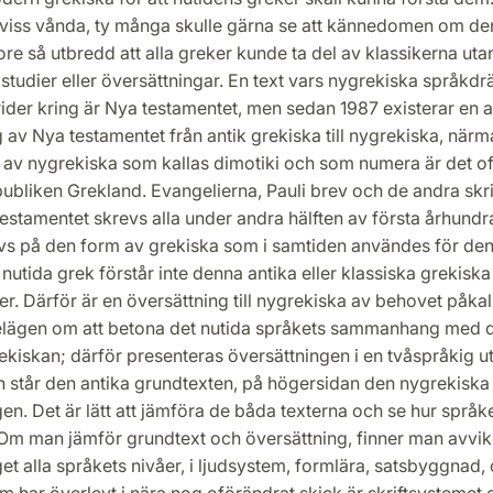
n viss vånda, ty många skulle gärna se att kännedomen om de
re så utbredd att alla greker kunde ta del av klassikerna u
studier eller översättningar. En text vars nygrekiska språkdrä
trider kring är Nya testamentet, men sedan 1987 existerar en 
 av Nya testamentet från antik grekiska till nygrekiska, när
m av nygrekiska som kallas dimotiki och som numera är det off
publiken Grekland. Evangelierna, Pauli brev och de andra skr
testamentet skrevs alla under andra hälften av första århundra
vs på den form av grekiska som i samtiden användes för den
En nutida grek förstår inte denna antika eller klassiska grekiska
er. Därför är en översättning till nygrekiska av behovet påka
lägen om att betona det nutida språkets sammanhang med 
ekiskan; därför presenteras översättningen i en tvåspråkig u
n står den antika grundtexten, på högersidan den nygrekiska
en. Det är lätt att jämföra de båda texterna och se hur språk
 Om man jämför grundtext och översättning, finner man avvik
get alla språkets nivåer, i ljudsystem, formlära, satsbyggnad,
 har överlevt i nära nog oförändrat skick är skriftsystemet 