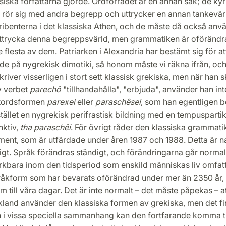
iska författarna gjorde. Ordförrådet är en annan sak; de kyr
a rör sig med andra begrepp och uttrycker en annan tankevär
ribenterna i det klassiska Athen, och de måste då också anv
 uttrycka denna begreppsvärld, men grammatiken är oförändr
e flesta av dem. Patriarken i Alexandria har bestämt sig för at
 på nygrekisk dimotiki, så honom måste vi räkna ifrån, och 
river visserligen i stort sett klassisk grekiska, men när han s
v verbet
parechô
"tillhandahålla", "erbjuda", använder han in
ttordsformen
parexei
eller
paraschêsei
, som han egentligen 
istället en nygrekisk perifrastisk bildning med en tempuspartik
nktiv,
tha paraschêi
. För övrigt råder den klassiska grammatik
ent, som är utfärdade under åren 1987 och 1988. Detta är na
igt. Språk förändras ständigt, och förändringarna går normal
ärkbara inom den tidsperiod som enskild människas liv omfat
pråkform som har bevarats oförändrad under mer än 2350 år,
ram till våra dagar. Det är inte normalt – det måste påpekas – a
land använder den klassiska formen av grekiska, men det f
 i vissa speciella sammanhang kan den fortfarande komma til