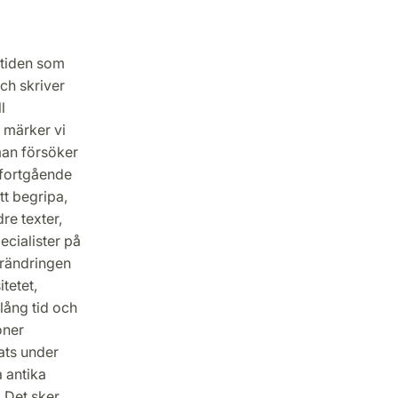
 tiden som
ch skriver
l
 märker vi
man försöker
 fortgående
tt begripa,
re texter,
ecialister på
örändringen
tetet,
lång tid och
oner
rats under
 antika
. Det sker