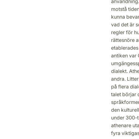
användning. 
motstå tiden
kunna bevara
vad det är s
regler för 
rättesnöre 
etablerades 
antiken var 
umgängesspr
dialekt. Ath
andra. Litter
på flera dia
talet börjar
språkformen
den kulture
under 300-ta
athenare ut
fyra viktiga