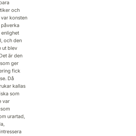
dbara
tiker och
n var konsten
de påverka
 enlighet
l, och den
 ut blev
Det är den
 som ger
ering fick
se. Då
rukar kallas
kiska som
e var
r som
om urartad,
la,
intressera