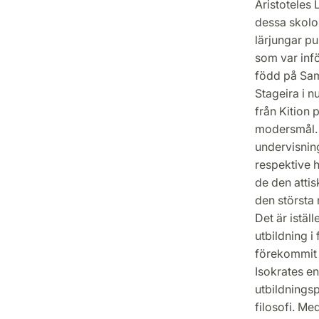
Aristoteles 
dessa skolor
lärjungar pu
som var inf
född på Samo
Stageira i 
från Kition 
modersmål. M
undervisning
respektive h
de den attis
den största
Det är istäl
utbildning i 
förekommit i
Isokrates e
utbildningsp
filosofi. Me