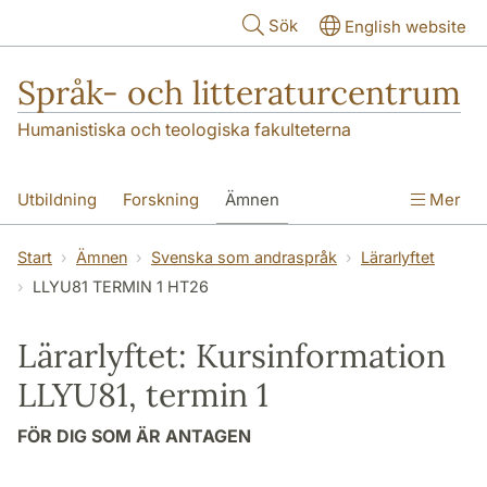
Hoppa till huvudinnehåll
Sök
English website
Språk- och litteraturcentrum
Humanistiska och teologiska fakulteterna
Utbildning
Forskning
Ämnen
Mer
SOL-husen
Kontakt
Institutionen
Start
Ämnen
Svenska som andraspråk
Lärarlyftet
LLYU81 TERMIN 1 HT26
översättning till svenska
Lärarlyftet: Kursinformation
LLYU81, termin 1
FÖR DIG SOM ÄR ANTAGEN