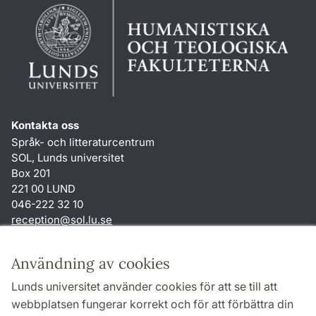
Kontakta oss
Språk- och litteraturcentrum
SOL, Lunds universitet
Box 201
221 00 LUND
046-222 32 10
reception
@
sol.lu
.
se
Genvägar
Användning av cookies
Om webbplatsen och cookies
Lunds universitet använder cookies för att se till att
Behandling av personuppgifter
webbplatsen fungerar korrekt och för att förbättra din