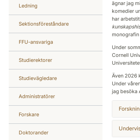
ägnar jag m
Ledning
komedier und
har arbetsti
Sektionsföreståndare
kunskapshis
monografin
FFU-ansvariga
Under somma
Cornell Uni
Studierektorer
Universitete
Även 2026 ko
Studievägledare
Under våren 
jag besöka A
Administratörer
Forsknin
Forskare
Undervi
Doktorander