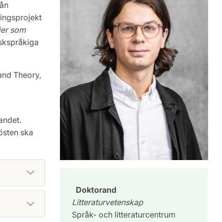
rån
lingsprojekt
ier som
nskspråkiga
and Theory,
andet.
hösten ska
Doktorand
Litteraturvetenskap
Språk- och litteraturcentrum