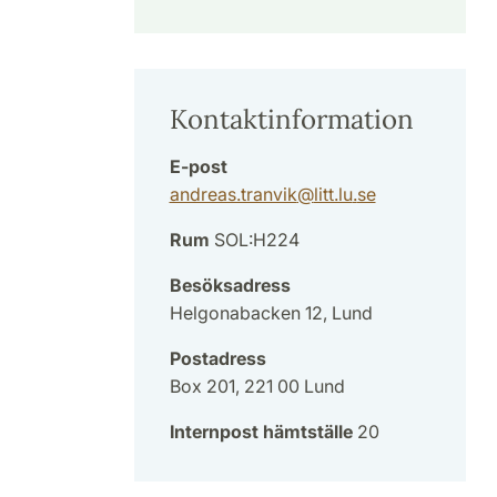
Kontaktinformation
E-post
andreas.tranvik
@
litt.lu
.
se
Rum
SOL:H224
Besöksadress
Helgonabacken 12, Lund
Postadress
Box 201, 221 00 Lund
Internpost hämtställe
20