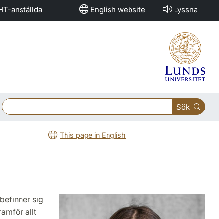
HT-anställda
English website
Lyssna
Sök
This page in English
befinner sig
ramför allt