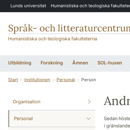
Hoppa till huvudinnehåll
Lunds universitet
Humanistiska och teologiska fakultete
Språk- och litteraturcentru
Humanistiska och teologiska fakulteterna
Utbildning
Forskning
Ämnen
SOL-husen
Start
Institutionen
Personal
Person
Andr
Organisation
Personal
Sedan hösten
i gränslande