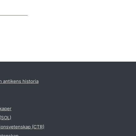
h antikens historia
skaper
 (SOL)
gionsvetenskap (CTR)
vetenskap