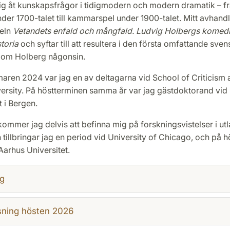
ig åt kunskapsfrågor i tidigmodern och modern dramatik – f
er 1700-talet till kammarspel under 1900-talet. Mitt avhand
teln
Vetandets enfald och mångfald. Ludvig Holbergs komed
toria
och syftar till att resultera i den första omfattande sve
 om Holberg någonsin.
ren 2024 var jag en av deltagarna vid School of Criticism 
versity. På höstterminen samma år var jag gästdoktorand vid
t i Bergen.
mmer jag delvis att befinna mig på forskningsvistelser i utl
tillbringar jag en period vid University of Chicago, och på 
arhus Universitet.
g
sning hösten 2026