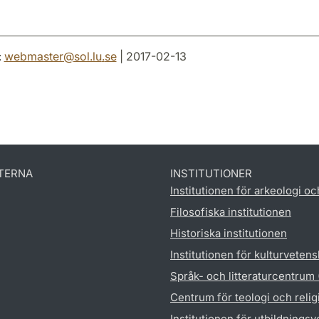
:
webmaster
@
sol.lu
.
se
| 2017-02-13
TERNA
INSTITUTIONER
Institutionen för arkeologi oc
Filosofiska institutionen
Historiska institutionen
Institutionen för kulturveten
Språk- och litteraturcentrum
Centrum för teologi och reli
Institutionen för utbildnings