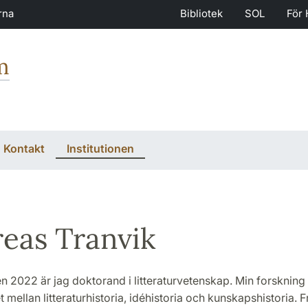
rna
Bibliotek
SOL
För 
m
Kontakt
Institutionen
eas Tranvik
 2022 är jag doktorand i litteraturvetenskap. Min forskning 
t mellan litteraturhistoria, idéhistoria och kunskapshistoria. F