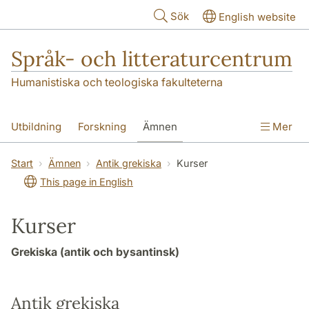
Hoppa till huvudinnehåll
Sök
English website
Språk- och litteraturcentrum
Humanistiska och teologiska fakulteterna
Utbildning
Forskning
Ämnen
Mer
SOL-husen
Kontakt
Institutionen
Start
Ämnen
Antik grekiska
Kurser
This page in English
översättning till svenska
Kurser
Grekiska (antik och bysantinsk)
Antik grekiska