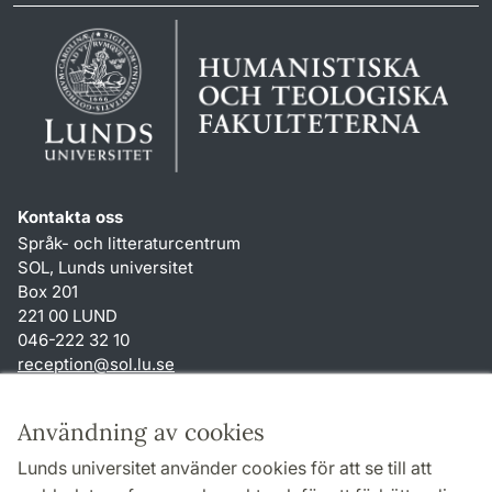
Kontakta oss
Språk- och litteraturcentrum
SOL, Lunds universitet
Box 201
221 00 LUND
046-222 32 10
reception
@
sol.lu
.
se
Genvägar
Användning av cookies
Om webbplatsen och cookies
Lunds universitet använder cookies för att se till att
Behandling av personuppgifter