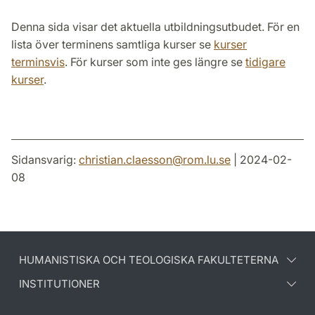
Denna sida visar det aktuella utbildningsutbudet. För en
lista över terminens samtliga kurser se
kurser
terminsvis
. För kurser som inte ges längre se
tidigare
kurser
.
Sidansvarig:
christian.claesson
@
rom.lu
.
se
| 2024-02-
08
HUMANISTISKA OCH TEOLOGISKA FAKULTETERNA
INSTITUTIONER