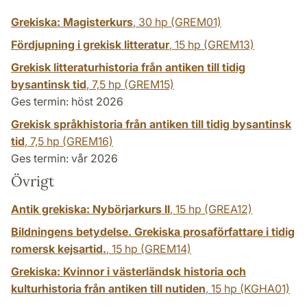
Grekiska: Magisterkurs
,
30 hp
(GREM01)
Fördjupning i grekisk litteratur
,
15 hp
(GREM13)
Grekisk litteraturhistoria från antiken till tidig
bysantinsk tid
,
7,5 hp
(GREM15)
Ges termin: höst 2026
Grekisk språkhistoria från antiken till tidig bysantinsk
tid
,
7,5 hp
(GREM16)
Ges termin: vår 2026
Övrigt
Antik grekiska: Nybörjarkurs II
,
15 hp
(GREA12)
Bildningens betydelse. Grekiska prosaförfattare i tidig
romersk kejsartid.
,
15 hp
(GREM14)
Grekiska: Kvinnor i västerländsk historia och
kulturhistoria från antiken till nutiden
,
15 hp
(KGHA01)