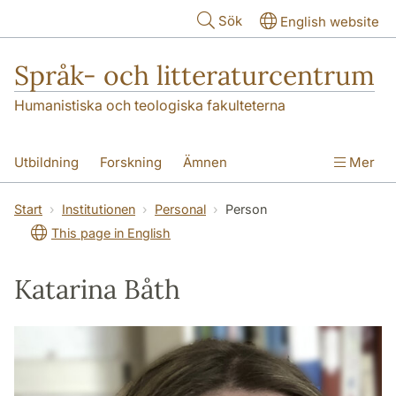
Hoppa till huvudinnehåll
Sök
English website
Språk- och litteraturcentrum
Humanistiska och teologiska fakulteterna
Utbildning
Forskning
Ämnen
Mer
SOL-husen
Kontakt
Institutionen
Start
Institutionen
Personal
Person
This page in English
översättning till svenska
Katarina Båth