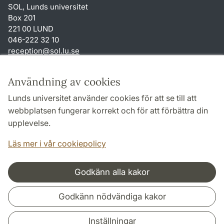
SOL, Lunds universitet
Box 201
221 00 LUND
046-222 32 10
reception
@
sol.lu
.
se
Genvägar
Användning av cookies
Om webbplatsen och cookies
Lunds universitet använder cookies för att se till att
Behandling av personuppgifter
webbplatsen fungerar korrekt och för att förbättra din
Tillgänglighetsredogörelse
upplevelse.
TYPO3-login
Läs mer i vår cookiepolicy
Godkänn alla kakor
Samarbeten och nätverk
Godkänn nödvändiga kakor
Inställningar