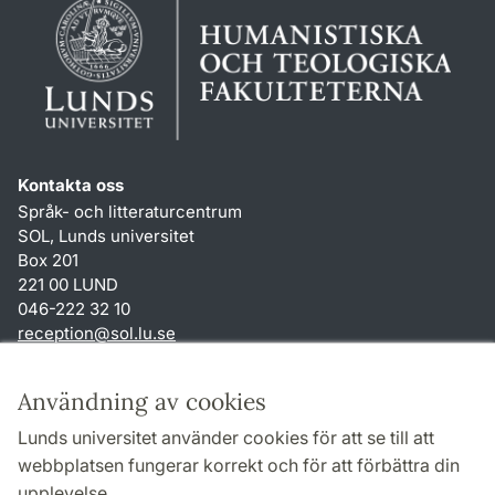
Kontakta oss
Språk- och litteraturcentrum
SOL, Lunds universitet
Box 201
221 00 LUND
046-222 32 10
reception
@
sol.lu
.
se
Genvägar
Användning av cookies
Om webbplatsen och cookies
Lunds universitet använder cookies för att se till att
Behandling av personuppgifter
webbplatsen fungerar korrekt och för att förbättra din
Tillgänglighetsredogörelse
upplevelse.