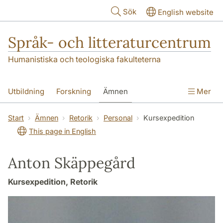
Hoppa till huvudinnehåll
Sök
English website
Språk- och litteraturcentrum
Humanistiska och teologiska fakulteterna
Utbildning
Forskning
Ämnen
Mer
SOL-husen
Kontakt
Institutionen
Start
Ämnen
Retorik
Personal
Kursexpedition
This page in English
översättning till svenska
Anton Skäppegård
Kursexpedition, Retorik