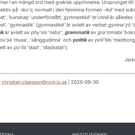
r i en mängd ord med grekisk upprinnelse. Ursprunget till
jektiv på
-iko's
, normalt i den feminina formen
-ikê'
med subs
st', 'kunskap' underförstått;
gymnastikê' te'chnê
är således
st', 'gymnastik' (
gymnastikê'
är avlett av verbet
gymna'zô
'ö
ik
är avlett av
phy'sis
'natur',
grammatik
av
gra'mmata
'boks
ou'sa
'musa', 'sånggudinna' och
politik
av
poli'tês
'medborga
lett av
po'lis
'stad', 'stadsstat').
Jerk
:
christian.claesson
@
rom.lu
.
se
| 2025-09-30
TERNA
INSTITUTIONER