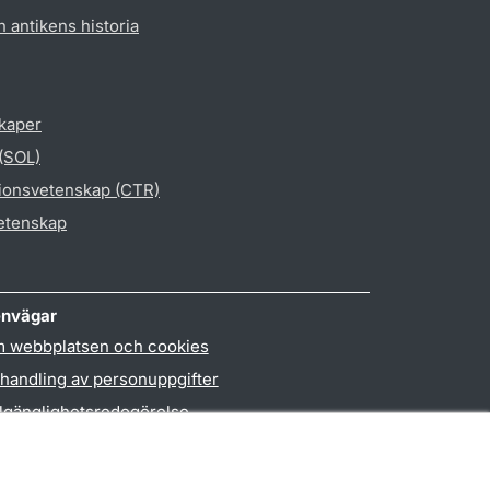
h antikens historia
skaper
 (SOL)
gionsvetenskap (CTR)
vetenskap
nvägar
 webbplatsen och cookies
handling av personuppgifter
llgänglighetsredogörelse
PO3-login