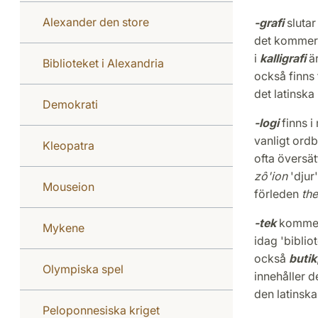
Alexander den store
-grafi
slutar
det kommer 
i
kalligrafi
ä
Biblioteket i Alexandria
också finns t
det latinska
Demokrati
-logi
finns 
vanligt ord
Kleopatra
ofta översät
zô'ion
'djur'
Mouseion
förleden
the
-tek
kommer
Mykene
idag 'biblio
också
butik
Olympiska spel
innehåller 
den latinsk
Peloponnesiska kriget