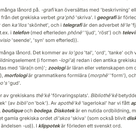
 många lånord på.
-grafi
kan översättas med 'beskrivning' elle
från det grekiska verbet
gra'phô
'skriva'. I
geografi
är förle
r den
ka'llos
'skönhet', och i
telegrafi
är den adverbet
tê'le
'f
.ex. i
telefon
(med efterleden
phônê'
'ljud', 'röst') och
televi
visio
'seende', 'syn' som efterled)).
i många lånord. Det kommer av
lo'gos
'tal', 'ord', 'tanke' och 
bildningselement (i formen
-logi'a
) redan i den antika grekisk
tas med 'lära(n om)';
zoologi
är läran eller vetenskapen om d
),
morfologi
är grammatikens formlära (
morphê'
'form'), oc
o's
'gud'.
 av grekiskans
thê'kê
'förvaringsplats'.
Bibliothê'kê
betydde
tek' (av
bibli'on
'bok'). Av
apothê'kê
'lagerlokal' har vi fått
a
,
boutique
och
bodega
.
Diskotek
är en nutida ordbildning, 
det gamla grekiska ordet
di'skos
'skiva' (som också blivit
dis
a ändelsen
-us
)). I
klippotek
är förleden ett svenskt ord.