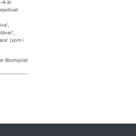
-ik
är
tantivet
va',
täver',
re' (som i
er Blomqvist