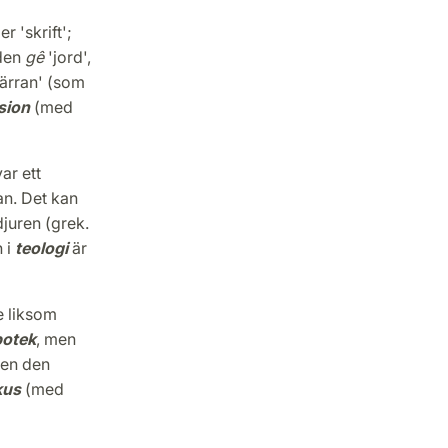
r 'skrift';
den
gê
'jord',
järran' (som
sion
(med
var ett
an. Det kan
juren (grek.
h i
teologi
är
 liksom
potek
, men
men den
kus
(med