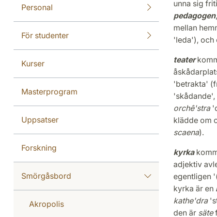
unna sig fri
Personal
pedagogen
mellan hemm
För studenter
'leda'), och
teater
komme
Kurser
åskådarplats
'betrakta' 
Masterprogram
'skådande',
orchê'stra
'
Uppsatser
klädde om 
scaena
).
Forskning
kyrka
komme
adjektiv avl
Smörgåsbord
egentligen '
kyrka är en
kathe'dra
's
Akropolis
den är
säte