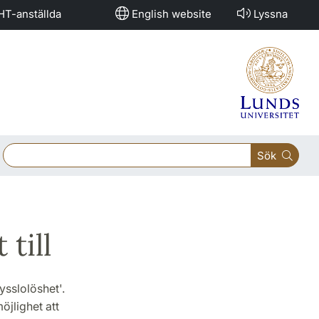
HT-anställda
English website
Lyssna
Sök
till
sysslolöshet'.
öjlighet att