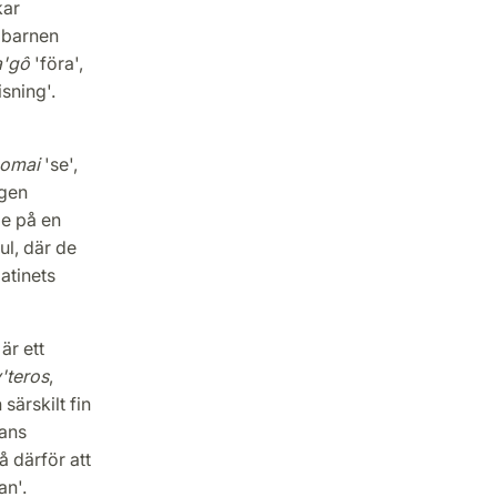
kar
 barnen
a'gô
'föra',
sning'.
'omai
'se',
igen
de på en
ul, där de
latinets
'
är ett
'teros
,
 särskilt fin
kans
å därför att
an'.