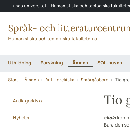
Hoppa till huvudinnehåll
Lunds universitet
Humanistiska och teologiska fakultete
Språk- och litteraturcentru
Humanistiska och teologiska fakulteterna
Utbildning
Forskning
Ämnen
SOL-husen
Start
Ämnen
Antik grekiska
Smörgåsbord
Tio gre
Tio g
Antik grekiska
Nyheter
skola
komme
Bara den som