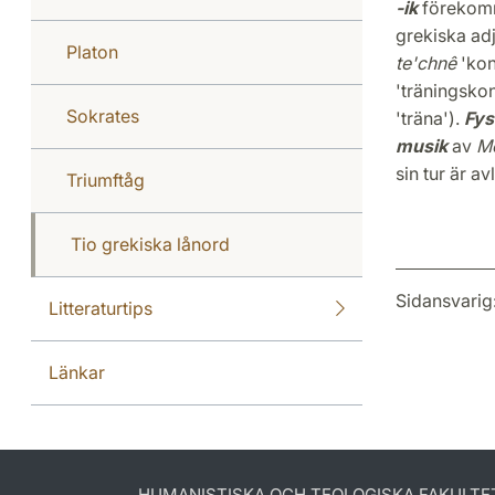
-ik
förekomme
grekiska ad
Platon
te'chnê
'kon
'träningskon
Sokrates
'träna').
Fys
musik
av
M
sin tur är av
Triumftåg
Tio grekiska lånord
Sidansvarig
Litteraturtips
Länkar
HUMANISTISKA OCH TEOLOGISKA FAKULTE