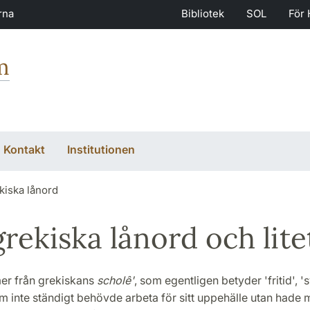
rna
Bibliotek
SOL
För 
m
Kontakt
Institutionen
kiska lånord
rekiska lånord och litet 
r från grekiskans
scholê'
, som egentligen betyder 'fritid', '
 inte ständigt behövde arbeta för sitt uppehälle utan hade m