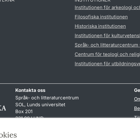
Institutionen för arkeologi oc
Filosofiska institutionen
Historiska institutionen
Institutionen för kulturveten
Språk- och litteraturcentrum
Centrum för teologi och reli
Institutionen för utbildnings
Kontakta oss
Ge
Språk- och litteraturcentrum
Om
SOL, Lunds universitet
Be
Box 201
Ti
221 00 LUND
046-222 32 10
TY
reception
@
sol.lu
.
se
okies