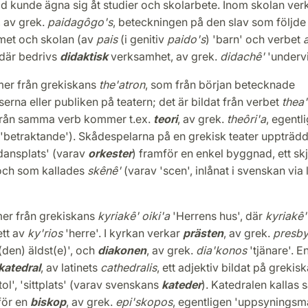
tid kunde ägna sig åt studier och skolarbete. Inom skolan ver
, av grek.
paidagôgo's
, beteckningen på den slav som följde
et och skolan (av
pais
(i genitiv
paido's
) 'barn' och verbet
 där bedrivs
didaktisk
verksamhet, av grek.
didachê'
'undervi
r från grekiskans
the'atron
, som från början betecknade
erna eller publiken på teatern; det är bildat från verbet
thea
(från samma verb kommer t.ex.
teori
, av grek.
theôri'a
, egentl
 'betraktande'). Skådespelarna på en grekisk teater uppträd
dansplats' (varav
orkester
) framför en enkel byggnad, ett skj
och som kallades
skênê'
(varav 'scen', inlånat i svenskan via 
r från grekiskans
kyriakê' oiki'a
'Herrens hus', där
kyriakê
ett av
ky'rios
'herre'. I kyrkan verkar
prästen
, av grek.
presby
(den) äldst(e)', och
diakonen
, av grek.
dia'konos
'tjänare'. En
katedral
, av latinets
cathedralis
, ett adjektiv bildat på grekis
tol', 'sittplats' (varav svenskans
kateder
). Katedralen kallas s
för en
biskop
, av grek.
epi'skopos
, egentligen 'uppsyningsm