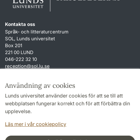
Kontakta oss
Språk- och litteraturcentrum
SOL, Lunds universitet
Box 201
221 00 LUND
046-222 32 10
reception
@
sol.lu
.
se
Genvägar
Användning av cookies
Om webbplatsen och cookies
Lunds universitet använder cookies för att se till att
Behandling av personuppgifter
webbplatsen fungerar korrekt och för att förbättra din
Tillgänglighetsredogörelse
upplevelse.
TYPO3-login
Läs mer i vår cookiepolicy