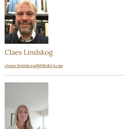
Claes Lindskog
claes.lindskog
@
htbibl.lu
.
se