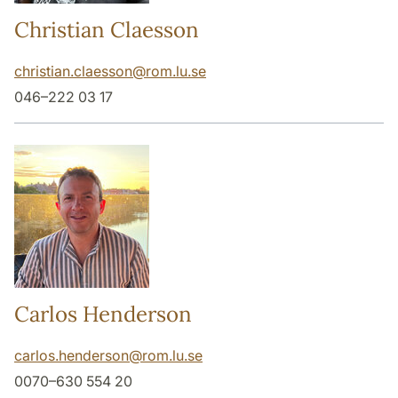
Christian Claesson
christian.claesson
@
rom.lu
.
se
046–222 03 17
Carlos Henderson
carlos.henderson
@
rom.lu
.
se
0070–630 554 20