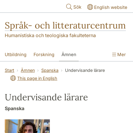
Hoppa till huvudinnehåll
Sök
English website
Språk- och litteraturcentrum
Humanistiska och teologiska fakulteterna
Utbildning
Forskning
Ämnen
Mer
SOL-husen
Kontakt
Institutionen
Start
Ämnen
Spanska
Undervisande lärare
This page in English
översättning till svenska
Undervisande lärare
Spanska