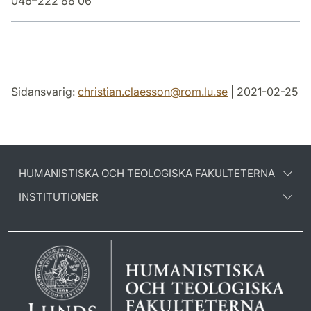
046–222 88 06
Sidansvarig:
christian.claesson
@
rom.lu
.
se
| 2021-02-25
HUMANISTISKA OCH TEOLOGISKA FAKULTETERNA
INSTITUTIONER