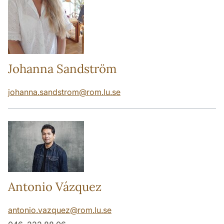
Johanna Sandström
johanna.sandstrom
@
rom.lu
.
se
Antonio Vázquez
antonio.vazquez
@
rom.lu
.
se