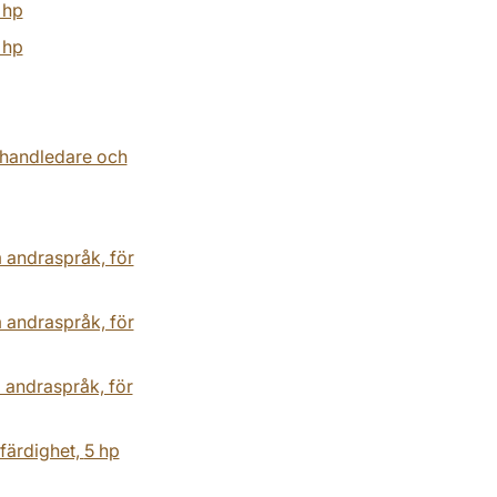
 hp
 hp
ehandledare och
 andraspråk, för
 andraspråk, för
 andraspråk, för
färdighet,
5 hp