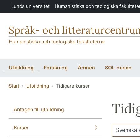
Hoppa till huvudinnehåll
Lunds universitet
Humanistiska och teologiska fakultete
Språk- och litteraturcentru
Humanistiska och teologiska fakulteterna
Utbildning
Forskning
Ämnen
SOL-husen
Start
Utbildning
Tidigare kurser
Tidi
Antagen till utbildning
Kurser