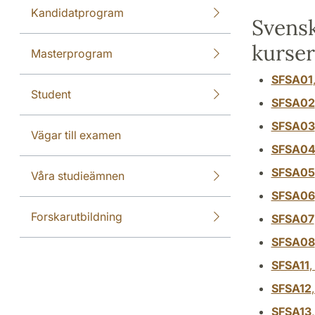
Kandidatprogram
Svensk
kurser
Masterprogram
SFSA01
Student
SFSA02
SFSA03
Vägar till examen
SFSA0
SFSA05
Våra studieämnen
SFSA06
Forskarutbildning
SFSA07
SFSA08
SFSA11
,
SFSA12
SFSA13