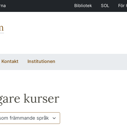
rna
Bibliotek
SOL
För 
m
Kontakt
Institutionen
gare kurser