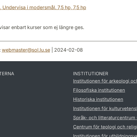
, Undervisa i modersmål. 7,5 hp,
7,5 hp
isar enbart kurser som ej längre ges.
:
webmaster
@
sol.lu
.
se
| 2024-02-08
TERNA
INSTITUTIONER
Institutionen för arkeologi oc
Filosofiska institutionen
Historiska institutionen
Institutionen för kulturveten
Språk- och litteraturcentrum
Centrum för teologi och reli
Institutionen för utbildnings