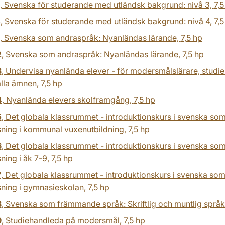
, Svenska för studerande med utländsk bakgrund: nivå 3,
7,5
4
, Svenska för studerande med utländsk bakgrund: nivå 4,
7,5
, Svenska som andraspråk: Nyanländas lärande,
7,5 hp
2
, Svenska som andraspråk: Nyanländas lärande,
7,5 hp
3
, Undervisa nyanlända elever - för modersmålslärare, studi
 alla ämnen,
7,5 hp
4
, Nyanlända elevers skolframgång,
7,5 hp
5
, Det globala klassrummet - introduktionskurs i svenska som
sning i kommunal vuxenutbildning,
7,5 hp
6
, Det globala klassrummet - introduktionskurs i svenska som
ning i åk 7-9,
7,5 hp
7
, Det globala klassrummet - introduktionskurs i svenska som
sning i gymnasieskolan,
7,5 hp
8
, Svenska som främmande språk: Skriftlig och muntlig språk
9
, Studiehandleda på modersmål,
7,5 hp