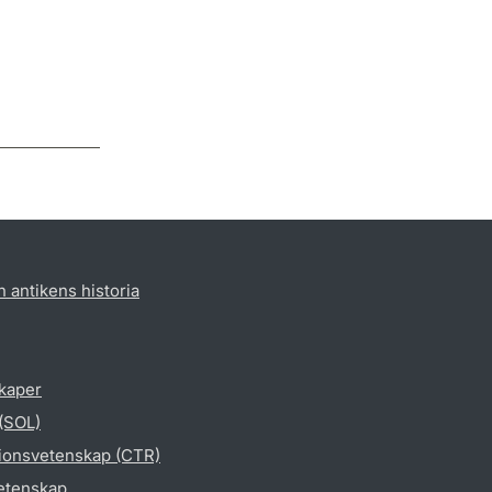
h antikens historia
skaper
 (SOL)
gionsvetenskap (CTR)
vetenskap