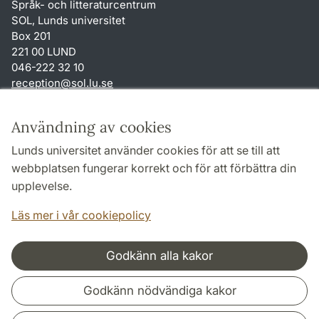
Språk- och litteraturcentrum
SOL, Lunds universitet
Box 201
221 00 LUND
046-222 32 10
reception
@
sol.lu
.
se
Genvägar
Användning av cookies
Om webbplatsen och cookies
Lunds universitet använder cookies för att se till att
Behandling av personuppgifter
webbplatsen fungerar korrekt och för att förbättra din
Tillgänglighetsredogörelse
upplevelse.
TYPO3-login
Läs mer i vår cookiepolicy
Godkänn alla kakor
Samarbeten och nätverk
Godkänn nödvändiga kakor