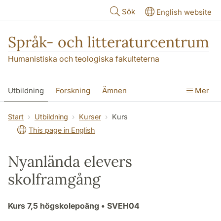
Hoppa till huvudinnehåll
Sök
English website
Språk- och litteraturcentrum
Humanistiska och teologiska fakulteterna
Utbildning
Forskning
Ämnen
Mer
SOL-husen
Kontakt
Institutionen
Start
Utbildning
Kurser
Kurs
This page in English
översättning till svenska
Nyanlända elevers
skolframgång
Kurs
7,5 högskolepoäng
• SVEH04