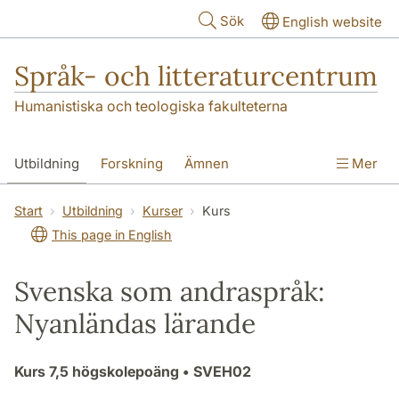
Hoppa till huvudinnehåll
Sök
English website
Språk- och litteraturcentrum
Humanistiska och teologiska fakulteterna
Utbildning
Forskning
Ämnen
Mer
SOL-husen
Kontakt
Institutionen
Start
Utbildning
Kurser
Kurs
This page in English
översättning till svenska
Svenska som andraspråk:
Nyanländas lärande
Kurs
7,5 högskolepoäng
• SVEH02