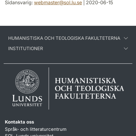
Sidansvarig:
webmaster
@
sol.lu
.
se
| 2020-06-15
HUMANISTISKA OCH TEOLOGISKA FAKULTETERNA
INSTITUTIONER
Kontakta oss
Språk- och litteraturcentrum
SOL, Lunds universitet