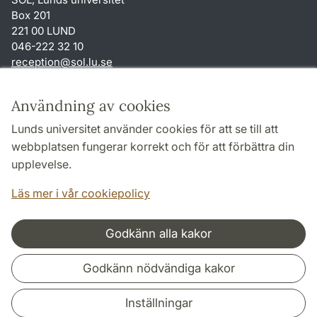
Box 201
221 00 LUND
046-222 32 10
reception
@
sol.lu
.
se
Genvägar
Användning av cookies
Om webbplatsen och cookies
Lunds universitet använder cookies för att se till att
Behandling av personuppgifter
webbplatsen fungerar korrekt och för att förbättra din
Tillgänglighetsredogörelse
upplevelse.
TYPO3-login
Läs mer i vår cookiepolicy
Godkänn alla kakor
Samarbeten och nätverk
Godkänn nödvändiga kakor
Inställningar