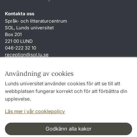
Kontakta oss
Språk- och litteraturcentrum
SOL, Lunds universitet
Box 201
221 00 LUND
046-222 32 10
reception
@
sol.lu
.
se
Genvägar
Användning av cookies
Om webbplatsen och cookies
Lunds universitet använder cookies för att se till att
Behandling av personuppgifter
webbplatsen fungerar korrekt och för att förbättra din
Tillgänglighetsredogörelse
upplevelse.
TYPO3-login
Läs mer i vår cookiepolicy
Godkänn alla kakor
Samarbeten och nätverk