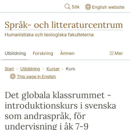
Hoppa till huvudinnehåll
Sök
English website
Språk- och litteraturcentrum
Humanistiska och teologiska fakulteterna
Utbildning
Forskning
Ämnen
Mer
SOL-husen
Kontakt
Institutionen
Start
Utbildning
Kurser
Kurs
This page in English
översättning till svenska
Det globala klassrummet -
introduktionskurs i svenska
som andraspråk, för
undervisning i åk 7-9