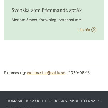
Svenska som främmande språk
Mer om ämnet, forskning, personal mm.
Läs här
Sidansvarig:
webmaster
@
sol.lu
.
se
| 2020-06-15
HUMANISTISKA OCH TEOLOGISKA FAKULTETERNA