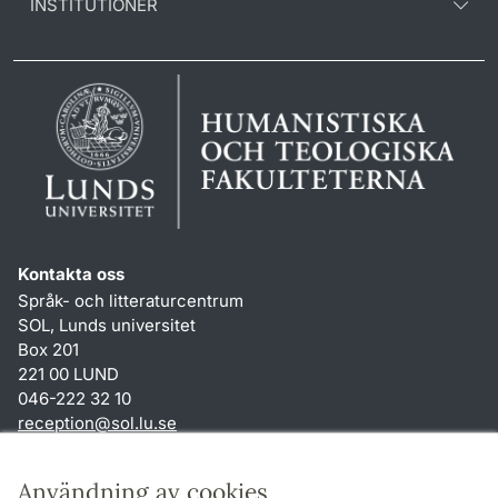
INSTITUTIONER
Kontakta oss
Språk- och litteraturcentrum
SOL, Lunds universitet
Box 201
221 00 LUND
046-222 32 10
reception
@
sol.lu
.
se
Genvägar
Användning av cookies