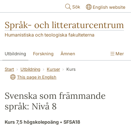
Hoppa till huvudinnehåll
Sök
English website
Språk- och litteraturcentrum
Humanistiska och teologiska fakulteterna
Utbildning
Forskning
Ämnen
Mer
SOL-husen
Kontakt
Institutionen
Start
Utbildning
Kurser
Kurs
This page in English
översättning till svenska
Svenska som främmande
språk: Nivå 8
Kurs
7,5 högskolepoäng
• SFSA18