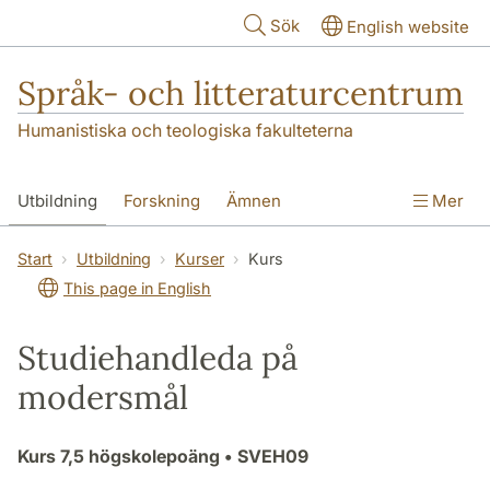
Hoppa till huvudinnehåll
Sök
English website
Språk- och litteraturcentrum
Humanistiska och teologiska fakulteterna
Utbildning
Forskning
Ämnen
Mer
SOL-husen
Kontakt
Institutionen
Start
Utbildning
Kurser
Kurs
This page in English
översättning till svenska
Studiehandleda på
modersmål
Kurs
7,5 högskolepoäng
• SVEH09