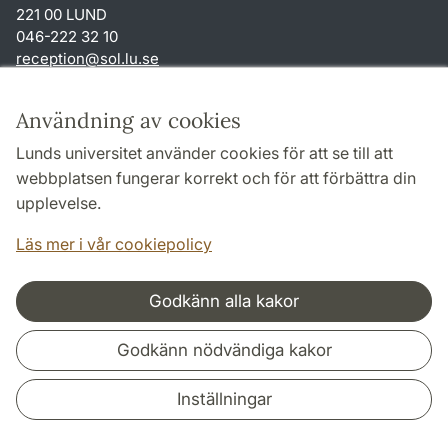
221 00 LUND
046-222 32 10
reception
@
sol.lu
.
se
Genvägar
Användning av cookies
Om webbplatsen och cookies
Lunds universitet använder cookies för att se till att
Behandling av personuppgifter
webbplatsen fungerar korrekt och för att förbättra din
Tillgänglighetsredogörelse
upplevelse.
TYPO3-login
Läs mer i vår cookiepolicy
Godkänn alla kakor
Samarbeten och nätverk
Godkänn nödvändiga kakor
Inställningar