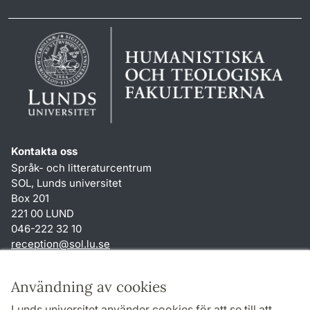
Kontakta oss
Språk- och litteraturcentrum
SOL, Lunds universitet
Box 201
221 00 LUND
046-222 32 10
reception
@
sol.lu
.
se
Genvägar
Användning av cookies
Om webbplatsen och cookies
Lunds universitet använder cookies för att se till att