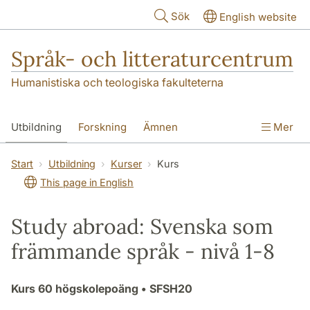
Hoppa till huvudinnehåll
Sök
English website
Språk- och litteraturcentrum
Humanistiska och teologiska fakulteterna
Utbildning
Forskning
Ämnen
Mer
SOL-husen
Kontakt
Institutionen
Start
Utbildning
Kurser
Kurs
This page in English
översättning till svenska
Study abroad: Svenska som
främmande språk - nivå 1-8
Kurs
60 högskolepoäng
• SFSH20