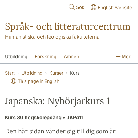
Hoppa till huvudinnehåll
Sök
English website
Språk- och litteraturcentrum
Humanistiska och teologiska fakulteterna
Utbildning
Forskning
Ämnen
Mer
SOL-husen
Kontakt
Institutionen
Start
Utbildning
Kurser
Kurs
This page in English
översättning till svenska
Japanska: Nybörjarkurs 1
Kurs
30 högskolepoäng
• JAPA11
Den här sidan vänder sig till dig som är