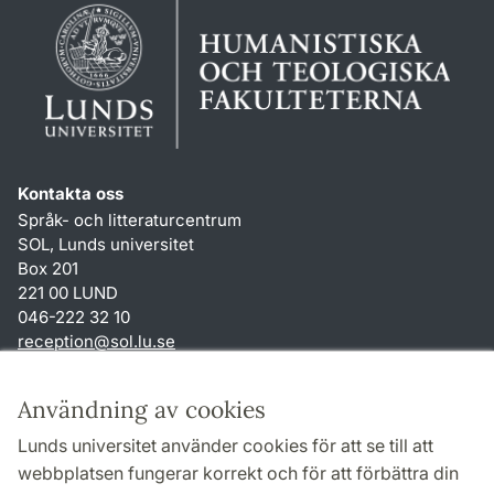
Kontakta oss
Språk- och litteraturcentrum
SOL, Lunds universitet
Box 201
221 00 LUND
046-222 32 10
reception
@
sol.lu
.
se
Genvägar
Användning av cookies
Om webbplatsen och cookies
Lunds universitet använder cookies för att se till att
Behandling av personuppgifter
webbplatsen fungerar korrekt och för att förbättra din