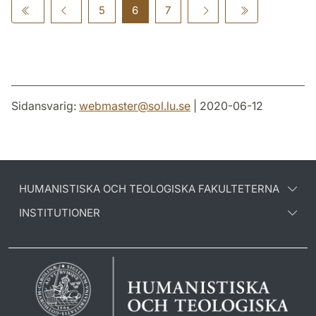
5
6
7
Sidansvarig:
webmaster
@
sol.lu
.
se
| 2020-06-12
HUMANISTISKA OCH TEOLOGISKA FAKULTETERNA
INSTITUTIONER