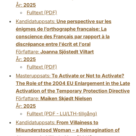
År:
2025
Fulltext (PDF)
Kandidatuppsats:
Une perspective sur les
énigmes de l’orthographe française: La
conscience des Français par rapport à la
discrépance entre l'écrit et l'oral
Författare:
Joanna Sjöstedt Viltart
År:
2025
Fulltext (PDF)
Masteruppsats:
To Activate or Not to Activate?
The Role of the 2004 EU Enlargement in the Late
Activation of the Temporary Protection Directive
Författare:
Maiken Skjødt Nielsen
År:
2025
Fulltext (PDF - LU/LTH-tillgång)
Kandidatuppsats:
From Villainess to
Misunderstood Woman – a Reimagination of