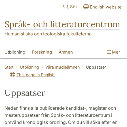
Hoppa till huvudinnehåll
Sök
English website
Språk- och litteraturcentrum
Humanistiska och teologiska fakulteterna
Utbildning
Forskning
Ämnen
Mer
SOL-husen
Kontakt
Institutionen
Start
Utbildning
Våra studieämnen
Uppsatser
This page in English
översättning till svenska
Uppsatser
Nedan finns alla publicerade kandidat-, magister och
masteruppsatser från Språk- och litteraturcentrum i
omvänd kronologisk ordning. Om du vill söka efter en