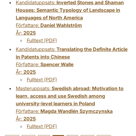
Kandidatuppsats:
Inverted Stones and Shaman
Houses: Semantic Typology of Landscape in
Languages of North America
Författare:
Daniel Wahlström
År:
2025
Fulltext (PDF)
Kandidatuppsats:
Translating the Definite Article
in Patents into Chinese
Författare:
Spencer Walle
År:
2025
Fulltext (PDF)
Masteruppsats:
Swedish abroad: Motivation to
learn, access and use Swedish among
university-level learners in Poland
Författare:
Magda Wandlén Szymczynska
År:
2025
Fulltext (PDF)