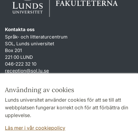
Kontakta oss
Språk- och litteraturcentrum
SOL, Lunds universitet
Box 201
221 00 LUND
046-222 32 10
reception
@
sol.lu
.
se
Genvägar
Användning av cookies
Om webbplatsen och cookies
Lunds universitet använder cookies för att se till att
Behandling av personuppgifter
webbplatsen fungerar korrekt och för att förbättra din
Tillgänglighetsredogörelse
upplevelse.
TYPO3-login
Läs mer i vår cookiepolicy