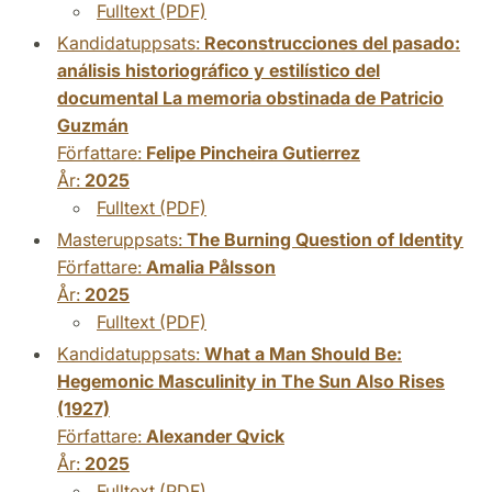
Fulltext (PDF)
Kandidatuppsats:
Reconstrucciones del pasado:
análisis historiográfico y estilístico del
documental La memoria obstinada de Patricio
Guzmán
Författare:
Felipe Pincheira Gutierrez
År:
2025
Fulltext (PDF)
Masteruppsats:
The Burning Question of Identity
Författare:
Amalia Pålsson
År:
2025
Fulltext (PDF)
Kandidatuppsats:
What a Man Should Be:
Hegemonic Masculinity in The Sun Also Rises
(1927)
Författare:
Alexander Qvick
År:
2025
Fulltext (PDF)