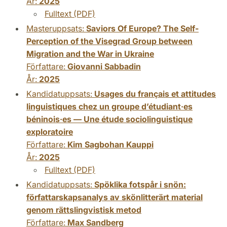
År:
2025
Fulltext (PDF)
Masteruppsats:
Saviors Of Europe? The Self-
Perception of the Visegrad Group between
Migration and the War in Ukraine
Författare:
Giovanni Sabbadin
År:
2025
Kandidatuppsats:
Usages du français et attitudes
linguistiques chez un groupe d’étudiant·es
béninois·es — Une étude sociolinguistique
exploratoire
Författare:
Kim Sagbohan Kauppi
År:
2025
Fulltext (PDF)
Kandidatuppsats:
Spöklika fotspår i snön:
författarskapsanalys av skönlitterärt material
genom rättslingvistisk metod
Författare:
Max Sandberg