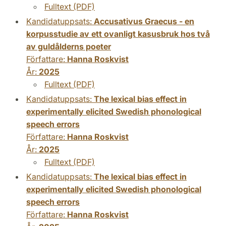
Fulltext (PDF)
Kandidatuppsats:
Accusativus Graecus - en
korpusstudie av ett ovanligt kasusbruk hos två
av guldålderns poeter
Författare:
Hanna Roskvist
År:
2025
Fulltext (PDF)
Kandidatuppsats:
The lexical bias effect in
experimentally elicited Swedish phonological
speech errors
Författare:
Hanna Roskvist
År:
2025
Fulltext (PDF)
Kandidatuppsats:
The lexical bias effect in
experimentally elicited Swedish phonological
speech errors
Författare:
Hanna Roskvist