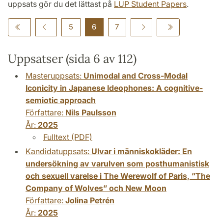
uppsats gör du det lättast på
LUP Student Papers
.
5
6
7
Uppsatser (sida 6 av 112)
Masteruppsats:
Unimodal and Cross-Modal
Iconicity in Japanese Ideophones: A cognitive-
semiotic approach
Författare:
Nils Paulsson
År:
2025
Fulltext (PDF)
Kandidatuppsats:
Ulvar i människokläder: En
undersökning av varulven som posthumanistisk
och sexuell varelse i The Werewolf of Paris, ”The
Company of Wolves” och New Moon
Författare:
Jolina Petrén
År:
2025