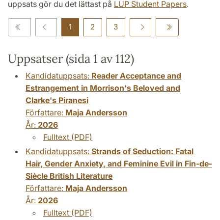
uppsats gör du det lättast på
LUP Student Papers
.
1
2
3
Uppsatser (sida 1 av 112)
Kandidatuppsats:
Reader Acceptance and
Estrangement in Morrison's Beloved and
Clarke's Piranesi
Författare:
Maja Andersson
År:
2026
Fulltext (PDF)
Kandidatuppsats:
Strands of Seduction: Fatal
Hair, Gender Anxiety, and Feminine Evil in Fin-de-
Siècle British Literature
Författare:
Maja Andersson
År:
2026
Fulltext (PDF)