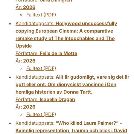
År:
2026
Fulltext (PDF)
Kandidatuppsats:
Hollywood unsuccessfully
copying European Cinema: A comparative
remake study of The Intouchables and The
Upside
Författare:
Felix de la Motte
År:
2026
Fulltext (PDF)
Kandidatuppsats:
Allt är gudomligt, vare sig det är
gott eller ont. Om dionysiskt vansinne i Den
hemliga historien av Donna Tartt.
Författare:
Isabella Dragan
År:
2026
Fulltext (PDF)
Kandidatuppsats:
“Who killed Laura Palmer?” –
Kvinnlig representation, trauma och blick i David