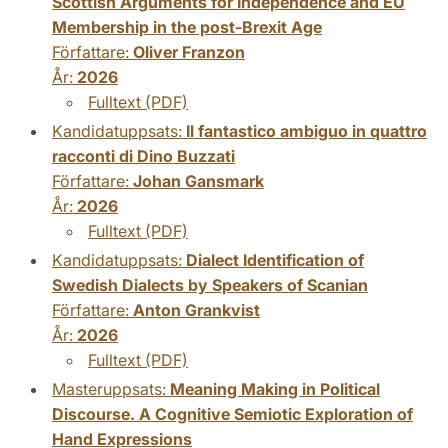
Scottish Arguments for Independence and EU
Membership in the post-Brexit Age
Författare:
Oliver Franzon
År:
2026
Fulltext (PDF)
Kandidatuppsats:
Il fantastico ambiguo in quattro
racconti di Dino Buzzati
Författare:
Johan Gansmark
År:
2026
Fulltext (PDF)
Kandidatuppsats:
Dialect Identification of
Swedish Dialects by Speakers of Scanian
Författare:
Anton Grankvist
År:
2026
Fulltext (PDF)
Masteruppsats:
Meaning Making in Political
Discourse. A Cognitive Semiotic Exploration of
Hand Expressions