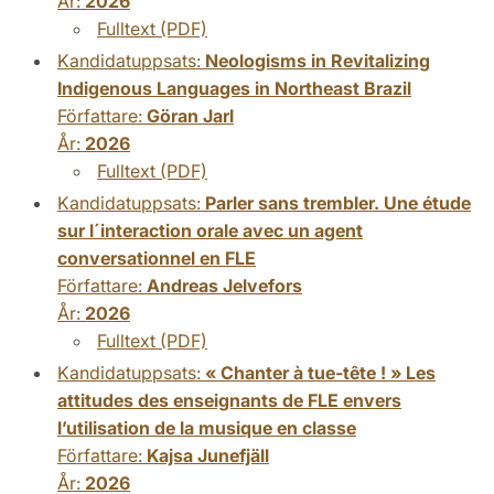
År:
2026
Fulltext (PDF)
Kandidatuppsats:
Neologisms in Revitalizing
Indigenous Languages in Northeast Brazil
Författare:
Göran Jarl
År:
2026
Fulltext (PDF)
Kandidatuppsats:
Parler sans trembler. Une étude
sur l´interaction orale avec un agent
conversationnel en FLE
Författare:
Andreas Jelvefors
År:
2026
Fulltext (PDF)
Kandidatuppsats:
« Chanter à tue-tête ! » Les
attitudes des enseignants de FLE envers
l’utilisation de la musique en classe
Författare:
Kajsa Junefjäll
År:
2026