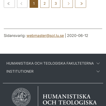
1
2
3
Sidansvarig:
webmaster
@
sol.lu
.
se
| 2020-06-12
HUMANISTISKA OCH TEOLOGISKA FAKULTETERNA
INSTITUTIONER