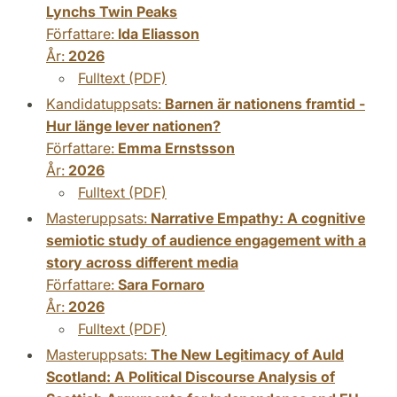
Lynchs Twin Peaks
Författare:
Ida Eliasson
År:
2026
Fulltext (PDF)
Kandidatuppsats:
Barnen är nationens framtid -
Hur länge lever nationen?
Författare:
Emma Ernstsson
År:
2026
Fulltext (PDF)
Masteruppsats:
Narrative Empathy: A cognitive
semiotic study of audience engagement with a
story across different media
Författare:
Sara Fornaro
År:
2026
Fulltext (PDF)
Masteruppsats:
The New Legitimacy of Auld
Scotland: A Political Discourse Analysis of