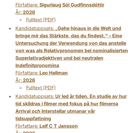
Författare:
Sigurlaug Sól Gudfinnsdóttir
År:
2026
Fulltext (PDF)
Kandidatuppsats:
„Gehe hinaus in die Welt und
bringe mir das Stärkste, das du findest.“ – Eine
Untersuchung der Verwendung von das anstelle
von was als Relativpronomen bei nominalisierten
Superlativadjektiven und bei neutralen
Indefinitpronomina
Författare:
Leo Hellman
År:
2026
Fulltext (PDF)
Kandidatuppsats:
Ur led är tiden. En studie av hur
tid skildras i filmer med fokus på hur filmerna
Arrival och Interstellar utmanar vår
tidsuppfattning
Författare:
Leif C T Jansson