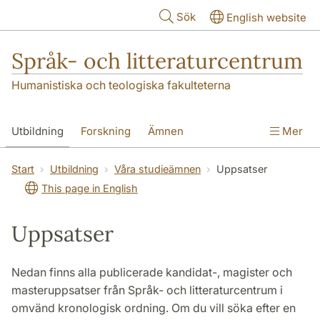
Hoppa till huvudinnehåll
Sök
English website
Språk- och litteraturcentrum
Humanistiska och teologiska fakulteterna
Utbildning
Forskning
Ämnen
Mer
SOL-husen
Kontakt
Institutionen
Start
Utbildning
Våra studieämnen
Uppsatser
This page in English
översättning till svenska
Uppsatser
Nedan finns alla publicerade kandidat-, magister och
masteruppsatser från Språk- och litteraturcentrum i
omvänd kronologisk ordning. Om du vill söka efter en