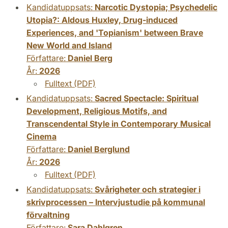
Kandidatuppsats:
Narcotic Dystopia; Psychedelic
Utopia?: Aldous Huxley, Drug-induced
Experiences, and 'Topianism' between Brave
New World and Island
Författare:
Daniel Berg
År:
2026
Fulltext (PDF)
Kandidatuppsats:
Sacred Spectacle: Spiritual
Development, Religious Motifs, and
Transcendental Style in Contemporary Musical
Cinema
Författare:
Daniel Berglund
År:
2026
Fulltext (PDF)
Kandidatuppsats:
Svårigheter och strategier i
skrivprocessen – Intervjustudie på kommunal
förvaltning
Författare:
Sara Dahlgren