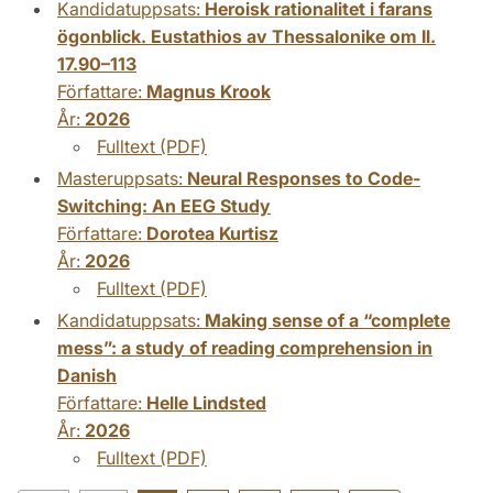
Kandidatuppsats:
Heroisk rationalitet i farans
ögonblick. Eustathios av Thessalonike om Il.
17.90–113
Författare:
Magnus Krook
År:
2026
Fulltext (PDF)
Masteruppsats:
Neural Responses to Code-
Switching: An EEG Study
Författare:
Dorotea Kurtisz
År:
2026
Fulltext (PDF)
Kandidatuppsats:
Making sense of a “complete
mess”: a study of reading comprehension in
Danish
Författare:
Helle Lindsted
År:
2026
Fulltext (PDF)