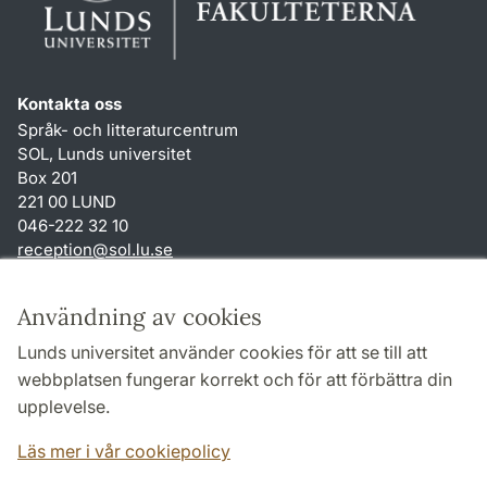
Kontakta oss
Språk- och litteraturcentrum
SOL, Lunds universitet
Box 201
221 00 LUND
046-222 32 10
reception
@
sol.lu
.
se
Genvägar
Användning av cookies
Om webbplatsen och cookies
Lunds universitet använder cookies för att se till att
Behandling av personuppgifter
webbplatsen fungerar korrekt och för att förbättra din
Tillgänglighetsredogörelse
upplevelse.
TYPO3-login
Läs mer i vår cookiepolicy