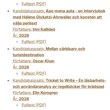
Fulltext (PDF)
Kandidatuppsats:
Apo mena auta - en intervjubok
med Hélène Glykatzi-Ahrweiler och konsten att
välja peritext
Författare:
Irini Kallides
År:
2026
Fulltext (PDF)
Kandidatuppsats:
Mellan världsarv och
turistdestination
Författare:
Oscar Khan
År:
2026
Fulltext (PDF)
Kandidatuppsats:
Tricket to Write – En läsbarhets-
och användaranalys av regelböcker för brädspel
Författare:
Elin Korsgren
År:
2026
Fulltext (PDF)