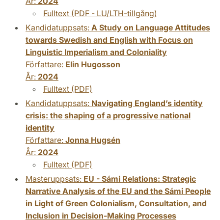
År:
2024
Fulltext (PDF - LU/LTH-tillgång)
Kandidatuppsats:
A Study on Language Attitudes
towards Swedish and English with Focus on
Linguistic Imperialism and Coloniality
Författare:
Elin Hugosson
År:
2024
Fulltext (PDF)
Kandidatuppsats:
Navigating England’s identity
crisis: the shaping of a progressive national
identity
Författare:
Jonna Hugsén
År:
2024
Fulltext (PDF)
Masteruppsats:
EU - Sámi Relations: Strategic
Narrative Analysis of the EU and the Sámi People
in Light of Green Colonialism, Consultation, and
Inclusion in Decision-Making Processes