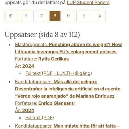
uppsats gör du det lättast på
LUP Student Papers
.
7
8
9
Uppsatser (sida 8 av 112)
Masteruppsats:
Punching above its weight? How
Lithuania leverages EU’s enlargement policies
Författare:
Rytis Gerlikas
År:
2024
Fulltext (PDF - LU/LTH-tillgång)
Kandidatuppsats:
Más allá del peligro:
Desentrañar la inteligencia artificial en el cuento
“Verde rojo anaranjado” de Mariana Enríquez
Författare:
Enrico Giansanti
År:
2024
Fulltext (PDF)
Kandidatuppsats:
Man måste hitta för att fatta –