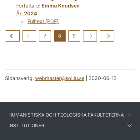
Författare:
Emma Knudsen
År:
2024
Fulltext (PDF)
7
8
9
Sidansvarig:
webmaster
@
sol.lu
.
se
| 2020-06-12
HUMANISTISKA OCH TEOLOGISKA FAKULTETERNA
INSTITUTIONER