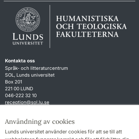
Kontakta oss
Språk- och litteraturcentrum
SOL, Lunds universitet
Box 201
221 00 LUND
046-222 32 10
reception
@
sol.lu
.
se
Genvägar
Användning av cookies
Om webbplatsen och cookies
Lunds universitet använder cookies för att se till att
Behandling av personuppgifter