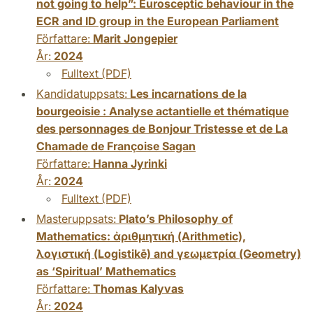
not going to help”: Eurosceptic behaviour in the
ECR and ID group in the European Parliament
Författare:
Marit Jongepier
År:
2024
Fulltext (PDF)
Kandidatuppsats:
Les incarnations de la
bourgeoisie : Analyse actantielle et thématique
des personnages de Bonjour Tristesse et de La
Chamade de Françoise Sagan
Författare:
Hanna Jyrinki
År:
2024
Fulltext (PDF)
Masteruppsats:
Plato’s Philosophy of
Mathematics: ἀριθμητική (Arithmetic),
λογιστική (Logistikē) and γεωμετρία (Geometry)
as ‘Spiritual’ Mathematics
Författare:
Thomas Kalyvas
År:
2024