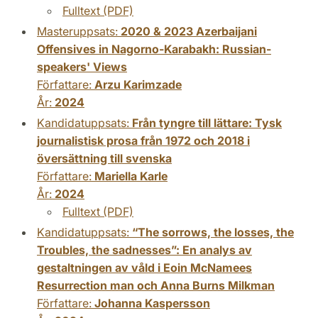
Fulltext (PDF)
Masteruppsats:
2020 & 2023 Azerbaijani
Offensives in Nagorno-Karabakh: Russian-
speakers' Views
Författare:
Arzu Karimzade
År:
2024
Kandidatuppsats:
Från tyngre till lättare: Tysk
journalistisk prosa från 1972 och 2018 i
översättning till svenska
Författare:
Mariella Karle
År:
2024
Fulltext (PDF)
Kandidatuppsats:
“The sorrows, the losses, the
Troubles, the sadnesses”: En analys av
gestaltningen av våld i Eoin McNamees
Resurrection man och Anna Burns Milkman
Författare:
Johanna Kaspersson