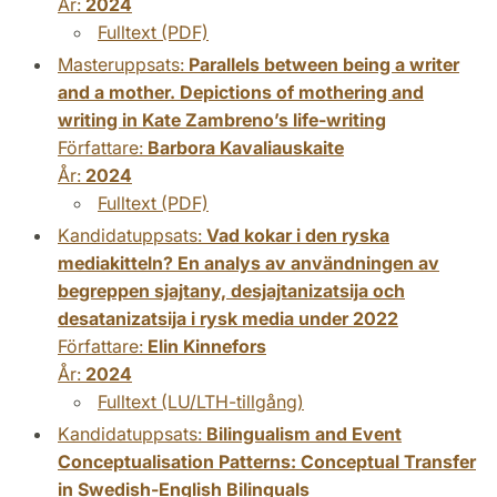
År:
2024
Fulltext (PDF)
Masteruppsats:
Parallels between being a writer
and a mother. Depictions of mothering and
writing in Kate Zambreno’s life-writing
Författare:
Barbora Kavaliauskaite
År:
2024
Fulltext (PDF)
Kandidatuppsats:
Vad kokar i den ryska
mediakitteln? En analys av användningen av
begreppen sjajtany, desjajtanizatsija och
desatanizatsija i rysk media under 2022
Författare:
Elin Kinnefors
År:
2024
Fulltext (LU/LTH-tillgång)
Kandidatuppsats:
Bilingualism and Event
Conceptualisation Patterns: Conceptual Transfer
in Swedish-English Bilinguals