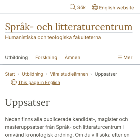
Hoppa till huvudinnehåll
Sök
English website
Språk- och litteraturcentrum
Humanistiska och teologiska fakulteterna
Utbildning
Forskning
Ämnen
Mer
SOL-husen
Kontakt
Institutionen
Start
Utbildning
Våra studieämnen
Uppsatser
This page in English
översättning till svenska
Uppsatser
Nedan finns alla publicerade kandidat-, magister och
masteruppsatser från Språk- och litteraturcentrum i
omvänd kronologisk ordning. Om du vill söka efter en