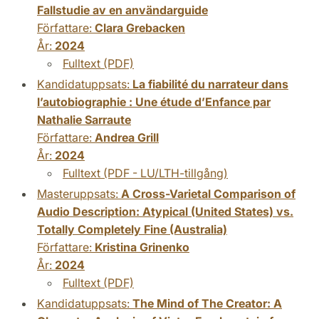
Fallstudie av en användarguide
Författare:
Clara Grebacken
År:
2024
Fulltext (PDF)
Kandidatuppsats:
La fiabilité du narrateur dans
l’autobiographie : Une étude d’Enfance par
Nathalie Sarraute
Författare:
Andrea Grill
År:
2024
Fulltext (PDF - LU/LTH-tillgång)
Masteruppsats:
A Cross-Varietal Comparison of
Audio Description: Atypical (United States) vs.
Totally Completely Fine (Australia)
Författare:
Kristina Grinenko
År:
2024
Fulltext (PDF)
Kandidatuppsats:
The Mind of The Creator: A