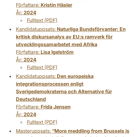
Författare:
Kristin Häsler
År:
2024
Fulltext (PDF)
Kandidatuppsats:
Naturliga Bundsförvanter: En
kritisk diskursanalys av EU:s ramverk för
utvecklingssamarbetet med Afrika
Författare:
Lisa Igelström
År:
2024
Fulltext (PDF)
Kandidatuppsats:
Den europeiska
integrationsprocessen enligt
Sverigedemokraterna och Alternative für
Deutschland
Författare:
Frida Jensen
År:
2024
Fulltext (PDF)
Masteruppsats:
“More meddling from Brussels is