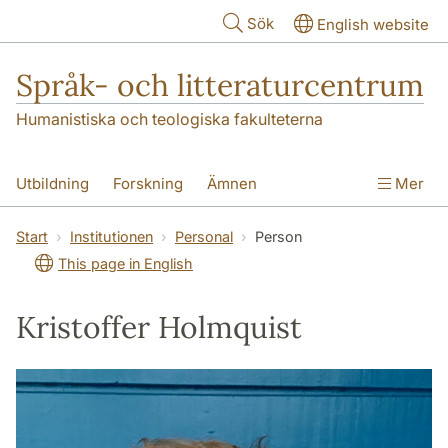
Hoppa till huvudinnehåll
Sök
English website
Språk- och litteraturcentrum
Humanistiska och teologiska fakulteterna
Utbildning
Forskning
Ämnen
Mer
SOL-husen
Kontakt
Institutionen
Start
Institutionen
Personal
Person
This page in English
översättning till svenska
Kristoffer Holmquist