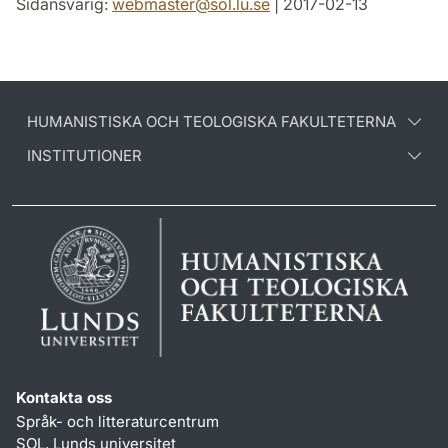
Sidansvarig:
webmaster
@
sol.lu
.
se
| 2017-02-13
HUMANISTISKA OCH TEOLOGISKA FAKULTETERNA
INSTITUTIONER
Kontakta oss
Språk- och litteraturcentrum
SOL, Lunds universitet