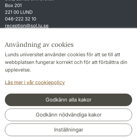
Box 201
221 00 LUND
046-222 32 10
reception
@
sol.lu
.
se
Genvägar
Användning av cookies
Om webbplatsen och cookies
Lunds universitet använder cookies för att se till att
Behandling av personuppgifter
webbplatsen fungerar korrekt och för att förbättra din
Tillgänglighetsredogörelse
upplevelse.
TYPO3-login
Läs mer i vår cookiepolicy
Godkänn alla kakor
Samarbeten och nätverk
Godkänn nödvändiga kakor
Inställningar