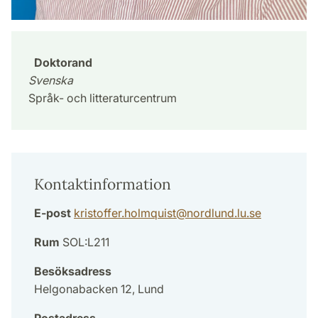
Doktorand
Svenska
Språk- och litteraturcentrum
Kontaktinformation
E-post
kristoffer.holmquist
@
nordlund.lu
.
se
Rum
SOL:L211
Besöksadress
Helgonabacken 12, Lund
Postadress