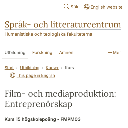
Hoppa till huvudinnehåll
Sök
English website
Språk- och litteraturcentrum
Humanistiska och teologiska fakulteterna
Utbildning
Forskning
Ämnen
Mer
SOL-husen
Kontakt
Institutionen
Start
Utbildning
Kurser
Kurs
This page in English
översättning till svenska
Film- och mediaproduktion:
Entreprenörskap
Kurs
15 högskolepoäng
• FMPM03