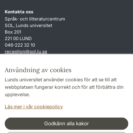
Kontakta oss
Språk- och litteraturcentrum
SOL, Lunds universitet
Box 201
221 00 LUND
046-222 32 10
reception
@
sol.lu
.
se
Genvägar
Användning av cookies
Om webbplatsen och cookies
Lunds universitet använder cookies för att se till att
Behandling av personuppgifter
webbplatsen fungerar korrekt och för att förbättra din
Tillgänglighetsredogörelse
upplevelse.
TYPO3-login
Läs mer i vår cookiepolicy
Godkänn alla kakor
Samarbeten och nätverk