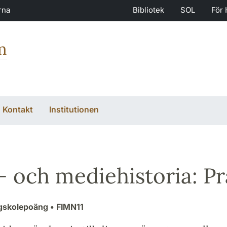
rna
Bibliotek
SOL
För 
m
Kontakt
Institutionen
- och mediehistoria: Pr
ögskolepoäng
• FIMN11