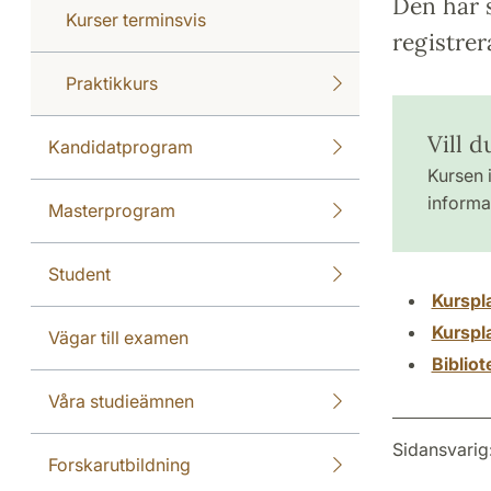
Den här s
Kurser terminsvis
registrer
Praktikkurs
Vill d
Kandidatprogram
Kursen i
informat
Masterprogram
Student
Kurspl
Kurspl
Vägar till examen
Biblio
Våra studieämnen
Sidansvarig
Forskarutbildning