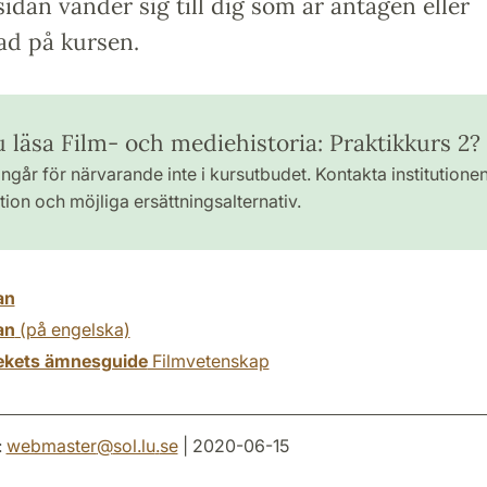
idan vänder sig till dig som är antagen eller
ad på kursen.
u läsa Film- och mediehistoria: Praktikkurs 2?
ngår för närvarande inte i kursutbudet. Kontakta institutione
ion och möjliga ersättningsalternativ.
an
an
(på engelska)
tekets ämnesguide
Filmvetenskap
:
webmaster
@
sol.lu
.
se
| 2020-06-15