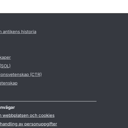
h antikens historia
skaper
 (SOL)
gionsvetenskap (CTR)
vetenskap
nvägar
 webbplatsen och cookies
handling av personuppgifter