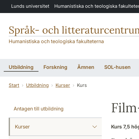
Hoppa till huvudinnehåll
Lunds universitet
Humanistiska och teologiska fakultete
Språk- och litteraturcentru
Humanistiska och teologiska fakulteterna
Utbildning
Forskning
Ämnen
SOL-husen
Start
Utbildning
Kurser
Kurs
Film
Antagen till utbildning
Kurser
Kurs
7,5 h