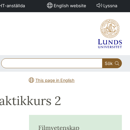
HT-anställda
English website
Lyssna
Sök
This page in English
aktikkurs 2
Filmvetenskap