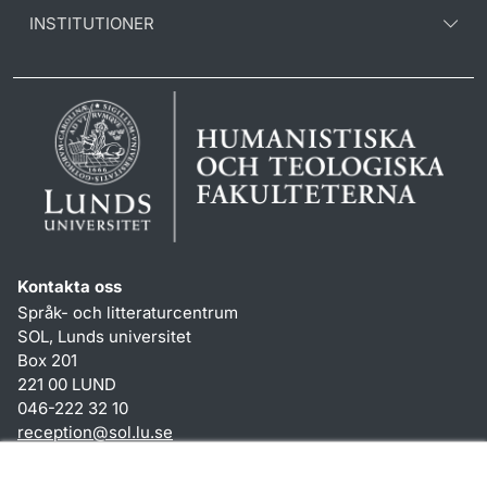
INSTITUTIONER
Kontakta oss
Språk- och litteraturcentrum
SOL, Lunds universitet
Box 201
221 00 LUND
046-222 32 10
reception
@
sol.lu
.
se