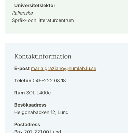
Universitetslektor
Italienska
Språk- och litteraturcentrum
Kontaktinformation
E-post
maria.graziano
@
humlab.lu
.
se
Telefon
046–222 08 18
Rum
SOL:L400c
Besöksadress
Helgonabacken 12, Lund
Postadress
Box 201, 221 00 Lund