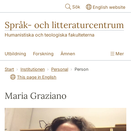
Hoppa till huvudinnehåll
Sök
English website
Språk- och litteraturcentrum
Humanistiska och teologiska fakulteterna
Utbildning
Forskning
Ämnen
Mer
SOL-husen
Kontakt
Institutionen
Start
Institutionen
Personal
Person
This page in English
översättning till svenska
Maria Graziano