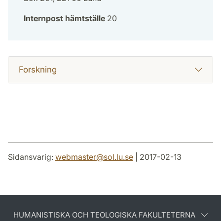
Internpost hämtställe
20
Forskning
Sidansvarig:
webmaster
@
sol.lu
.
se
| 2017-02-13
HUMANISTISKA OCH TEOLOGISKA FAKULTETERNA