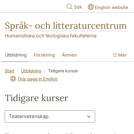
Hoppa till huvudinnehåll
Sök
English website
Språk- och litteraturcentrum
Humanistiska och teologiska fakulteterna
Utbildning
Forskning
Ämnen
Mer
SOL-husen
Kontakt
Institutionen
Start
Utbildning
Tidigare kurser
This page in English
översättning till svenska
Tidigare kurser