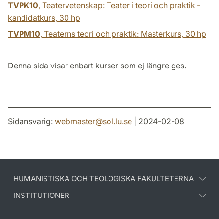
TVPK10
, Teatervetenskap: Teater i teori och praktik -
kandidatkurs,
30 hp
TVPM10
, Teaterns teori och praktik: Masterkurs,
30 hp
Denna sida visar enbart kurser som ej längre ges.
Sidansvarig:
webmaster
@
sol.lu
.
se
| 2024-02-08
HUMANISTISKA OCH TEOLOGISKA FAKULTETERNA
INSTITUTIONER