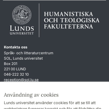
Kontakta oss
Språk- och litteraturcentrum
SOL, Lunds universitet
Box 201
221 00 LUND
046-222 32 10
reception
@
sol.lu
.
se
Genvägar
Användning av cookies
Om webbplatsen och cookies
Lunds universitet använder cookies för att se till att
Behandling av personuppgifter
webbplatsen fungerar korrekt och för att förbättra din