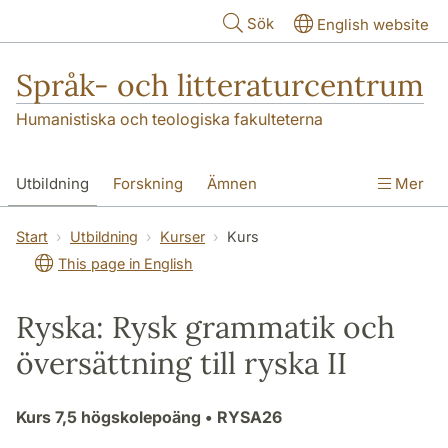
Hoppa till huvudinnehåll
Sök
English website
Språk- och litteraturcentrum
Humanistiska och teologiska fakulteterna
Utbildning
Forskning
Ämnen
Mer
SOL-husen
Kontakt
Institutionen
Start
Utbildning
Kurser
Kurs
This page in English
översättning till svenska
Ryska: Rysk grammatik och
översättning till ryska II
Kurs
7,5 högskolepoäng
• RYSA26