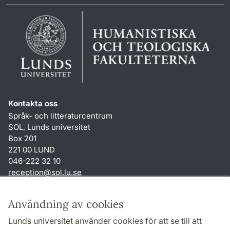
Kontakta oss
Språk- och litteraturcentrum
SOL, Lunds universitet
Box 201
221 00 LUND
046-222 32 10
reception
@
sol.lu
.
se
Genvägar
Användning av cookies
Om webbplatsen och cookies
Lunds universitet använder cookies för att se till att
Behandling av personuppgifter