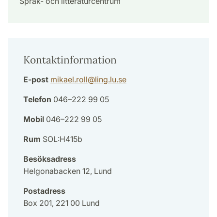
Språk- och litteraturcentrum
Kontaktinformation
E-post
mikael.roll
@
ling.lu
.
se
Telefon
046–222 99 05
Mobil
046–222 99 05
Rum
SOL:H415b
Besöksadress
Helgonabacken 12, Lund
Postadress
Box 201, 221 00 Lund