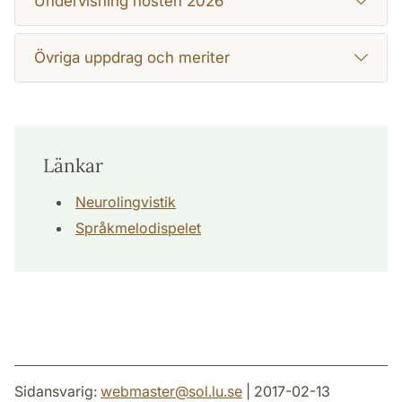
Undervisning hösten 2026
Övriga uppdrag och meriter
Länkar
Neurolingvistik
Språkmelodispelet
Sidansvarig:
webmaster
@
sol.lu
.
se
| 2017-02-13