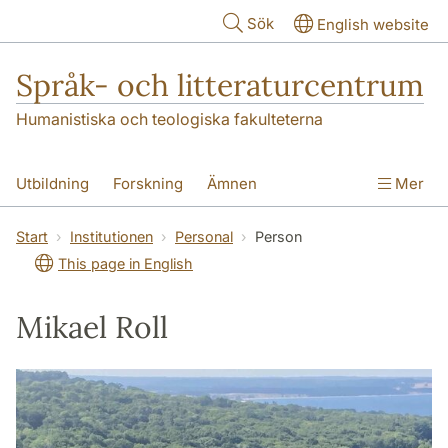
Hoppa till huvudinnehåll
Sök
English website
Språk- och litteraturcentrum
Humanistiska och teologiska fakulteterna
Utbildning
Forskning
Ämnen
Mer
SOL-husen
Kontakt
Institutionen
Start
Institutionen
Personal
Person
This page in English
översättning till svenska
Mikael Roll