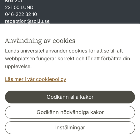
Box 201
221 00 LUND
046-222 32 10
reception
@
sol.lu
.
se
Genvägar
Användning av cookies
Om webbplatsen och cookies
Lunds universitet använder cookies för att se till att
Behandling av personuppgifter
webbplatsen fungerar korrekt och för att förbättra din
Tillgänglighetsredogörelse
upplevelse.
TYPO3-login
Läs mer i vår cookiepolicy
Godkänn alla kakor
Samarbeten och nätverk
Godkänn nödvändiga kakor
Inställningar