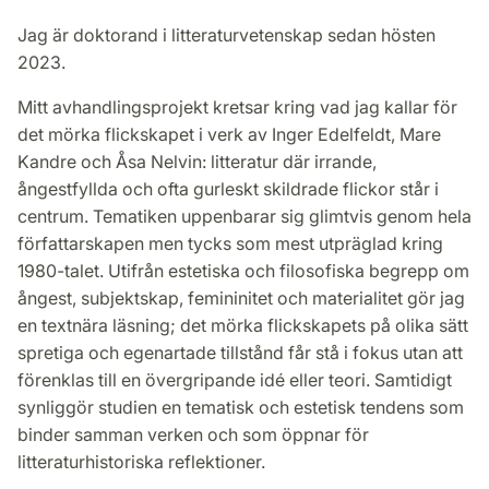
Jag är doktorand i litteraturvetenskap sedan hösten
2023.
Mitt avhandlingsprojekt kretsar kring vad jag kallar för
det mörka flickskapet i verk av Inger Edelfeldt, Mare
Kandre och Åsa Nelvin: litteratur där irrande,
ångestfyllda och ofta gurleskt skildrade flickor står i
centrum. Tematiken uppenbarar sig glimtvis genom hela
författarskapen men tycks som mest utpräglad kring
1980-talet. Utifrån estetiska och filosofiska begrepp om
ångest, subjektskap, femininitet och materialitet gör jag
en textnära läsning; det mörka flickskapets på olika sätt
spretiga och egenartade tillstånd får stå i fokus utan att
förenklas till en övergripande idé eller teori. Samtidigt
synliggör studien en tematisk och estetisk tendens som
binder samman verken och som öppnar för
litteraturhistoriska reflektioner.