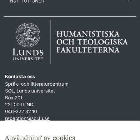
INSTITUTIONER
Kontakta oss
Språk- och litteraturcentrum
SOL, Lunds universitet
Box 201
221 00 LUND
046-222 32 10
reception
@
sol.lu
.
se
Genvägar
Användning av cookies