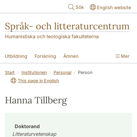
Hoppa till huvudinnehåll
Sök
English website
Språk- och litteraturcentrum
Humanistiska och teologiska fakulteterna
Utbildning
Forskning
Ämnen
Mer
SOL-husen
Kontakt
Institutionen
Start
Institutionen
Personal
Person
This page in English
översättning till svenska
Hanna Tillberg
Doktorand
Litteraturvetenskap