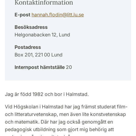
Kontaktinformation
E-post
hannah.flodin
@
litt.lu
.
se
Besöksadress
Helgonabacken 12, Lund
Postadress
Box 201, 221 00 Lund
Internpost hämtställe
20
Jag är född 1982 och bor i Halmstad.
Vid Högskolan i Halmstad har jag främst studerat film-
och litteraturvetenskap, men även lite konstvetenskap
och matematik. Där har jag också genomgått en
pedagogisk utbildning som gjort mig behörig att