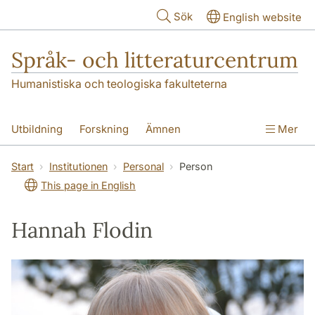
Hoppa till huvudinnehåll
Sök
English website
Språk- och litteraturcentrum
Humanistiska och teologiska fakulteterna
Utbildning
Forskning
Ämnen
Mer
SOL-husen
Kontakt
Institutionen
Start
Institutionen
Personal
Person
This page in English
översättning till svenska
Hannah Flodin