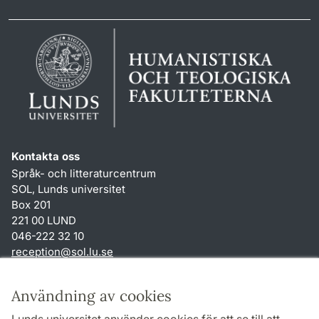
Kontakta oss
Språk- och litteraturcentrum
SOL, Lunds universitet
Box 201
221 00 LUND
046-222 32 10
reception
@
sol.lu
.
se
Genvägar
Användning av cookies
Om webbplatsen och cookies