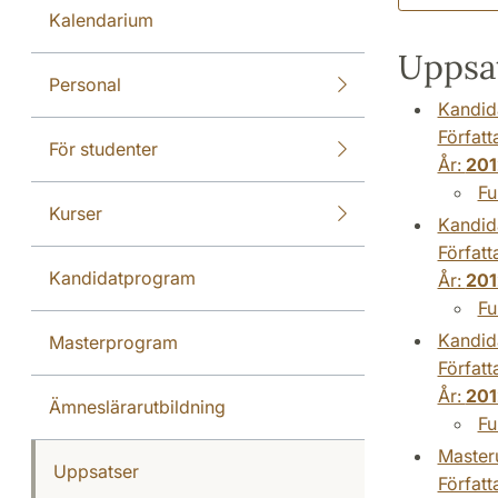
Kalendarium
Uppsat
Personal
Kandid
Författ
För studenter
År:
201
Fu
Kurser
Kandid
Författ
Kandidatprogram
År:
201
Fu
Kandid
Masterprogram
Författ
År:
201
Ämneslärarutbildning
Fu
Master
Uppsatser
Författ