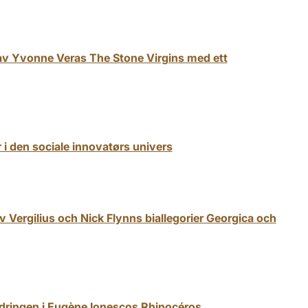
av Yvonne Veras The Stone Virgins med ett
i den sociale innovatørs univers
v Vergilius och Nick Flynns biallegorier Georgica och
ändringen i Eugène Ionescos Rhinocéros