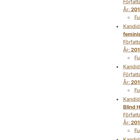
Författ
År:
201
Fu
Kandid
feminis
Författ
År:
201
Fu
Kandid
Författ
År:
201
Fu
Kandid
Blind 
Författ
År:
201
Fu
Kandid