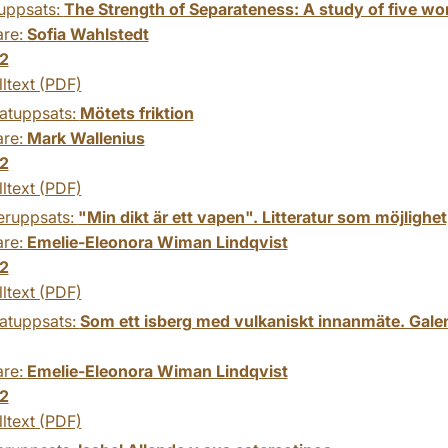
uppsats:
The Strength of Separateness: A study of five wo
are:
Sofia Wahlstedt
2
lltext (PDF)
atuppsats:
Mötets friktion
are:
Mark Wallenius
2
lltext (PDF)
eruppsats:
"Min dikt är ett vapen". Litteratur som möjlighe
are:
Emelie-Eleonora Wiman Lindqvist
2
lltext (PDF)
atuppsats:
Som ett isberg med vulkaniskt innanmäte. Gale
are:
Emelie-Eleonora Wiman Lindqvist
2
lltext (PDF)