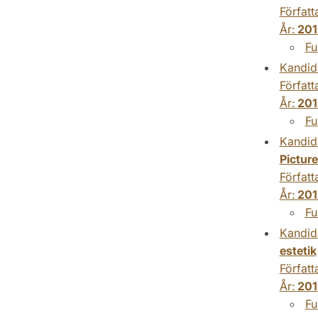
Författ
År:
201
Fu
Kandid
Författ
År:
201
Fu
Kandid
Picture
Författ
År:
201
Fu
Kandid
estetik
Författ
År:
201
Fu