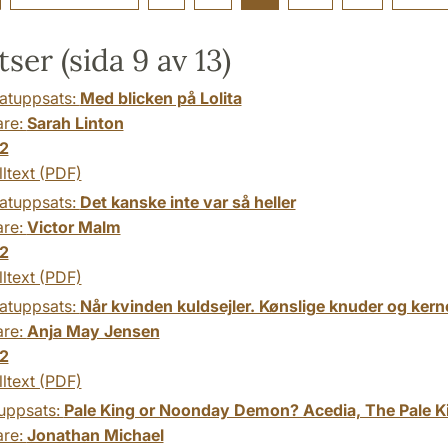
ser (sida 9 av 13)
atuppsats:
Med blicken på Lolita
are:
Sarah Linton
2
lltext (PDF)
atuppsats:
Det kanske inte var så heller
are:
Victor Malm
2
lltext (PDF)
atuppsats:
Når kvinden kuldsejler. Kønslige knuder og kern
are:
Anja May Jensen
2
lltext (PDF)
uppsats:
Pale King or Noonday Demon? Acedia, The Pale Ki
are:
Jonathan Michael