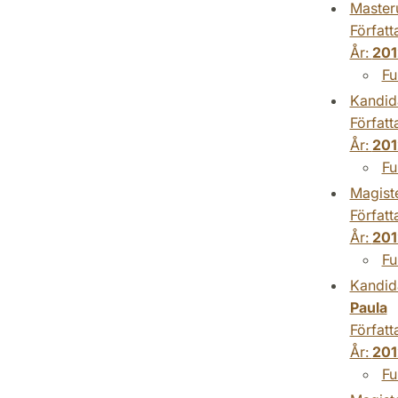
Master
Författ
År:
201
Fu
Kandid
Författ
År:
201
Fu
Magist
Författ
År:
201
Fu
Kandid
Paula
Författ
År:
201
Fu