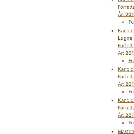
Författ
År:
201
Fu
Kandid
Lugns O
Författ
År:
201
Fu
Kandid
Författ
År:
201
Fu
Kandid
Författ
År:
201
Fu
Master