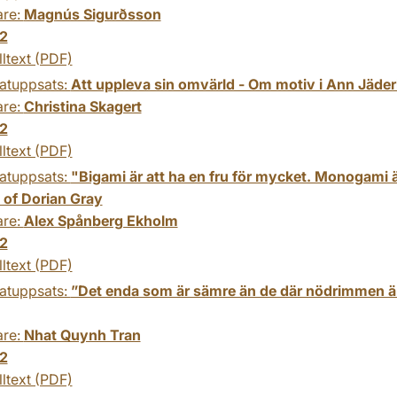
are:
Magnús Sigurðsson
2
lltext (PDF)
atuppsats:
Att uppleva sin omvärld - Om motiv i Ann Jäder
are:
Christina Skagert
2
lltext (PDF)
atuppsats:
"Bigami är att ha en fru för mycket. Monogami 
 of Dorian Gray
are:
Alex Spånberg Ekholm
2
lltext (PDF)
atuppsats:
”Det enda som är sämre än de där nödrimmen är d
are:
Nhat Quynh Tran
2
lltext (PDF)