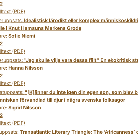
2
lltext (PDF)
eruppsats:
Idealistisk lärodikt eller komplex människoskild
le i Knut Hamsuns Markens Grøde
are:
Sofie Niemi
2
lltext (PDF)
eruppsats:
"Jag skulle vilja vara dessa fält" En ekokritisk
are:
Hanna Nilsson
2
lltext (PDF)
atuppsats:
"[K]änner du inte igen din egen son, som blev bo
niskan förvandlad till djur i några svenska folksagor
are:
Sigrid Nilsson
2
lltext (PDF)
uppsats:
Transatlantic Literary Triangle: The ‘Africanness’ 