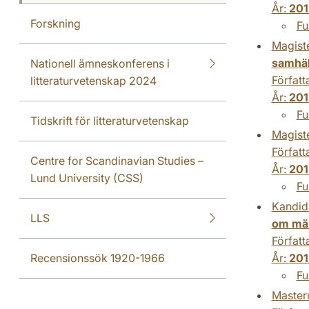
År:
201
Forskning
Fu
Magist
samhäl
Nationell ämneskonferens i
Författ
litteraturvetenskap 2024
År:
201
Fu
Tidskrift för litteraturvetenskap
Magist
Författ
Centre for Scandinavian Studies –
År:
201
Lund University (CSS)
Fu
Kandid
LLS
om män
Författ
År:
201
Recensionssök 1920-1966
Fu
Master