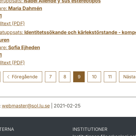
eruppsats:
Isabel Allende y sus estereotipos
are:
Maria Dahmén
1
lltext (PDF)
atuppsats:
Identitetssökande och kärlekstörstande - kompo
turen
are:
Sofia Ejheden
1
lltext (PDF)
Föregående
7
8
9
10
11
Nästa
:
webmaster
@
sol.lu
.
se
| 2021-02-25
TERNA
INSTITUTIONER