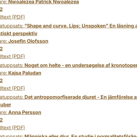
are:
Nwoalezea Patrick Nwoalezea
2
lltext (PDF)
atuppsats:
”Shape and curve. Lips; Unspoken” En läsning 
tiskt perspektiv
are:
Josefin Olofsson
2
lltext (PDF)
atuppsats:
Noget om helte - en undersøgelse af kronotoper 
are:
Kajsa Paludan
2
lltext (PDF)
atuppsats:
Det antropomorfiserade djuret - En jämförelse a
Huber
are:
Anna Persson
2
lltext (PDF)
atuppsats:
Människa eller djur. En studie i normalitetsför