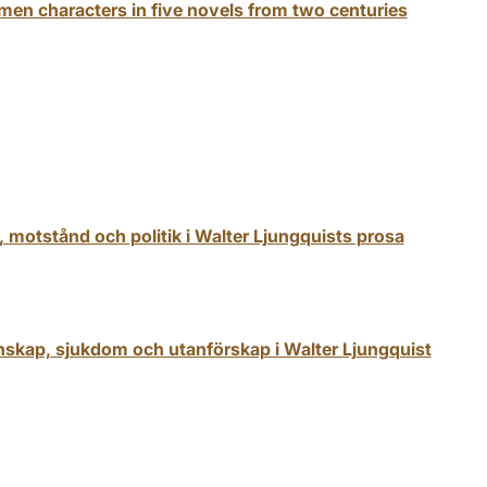
men characters in five novels from two centuries
t, motstånd och politik i Walter Ljungquists prosa
nskap, sjukdom och utanförskap i Walter Ljungquist