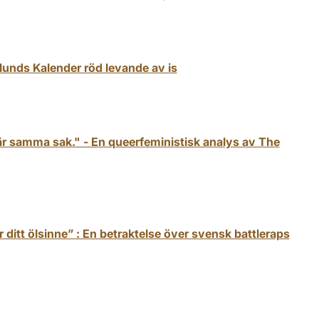
lunds Kalender röd levande av is
är samma sak." - En queerfeministisk analys av The
itt ölsinne” : En betraktelse över svensk battleraps