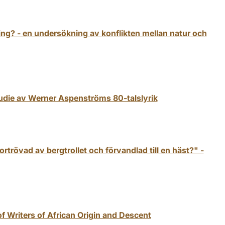
ring? - en undersökning av konflikten mellan natur och
 studie av Werner Aspenströms 80-talslyrik
rtrövad av bergtrollet och förvandlad till en häst?" -
of Writers of African Origin and Descent