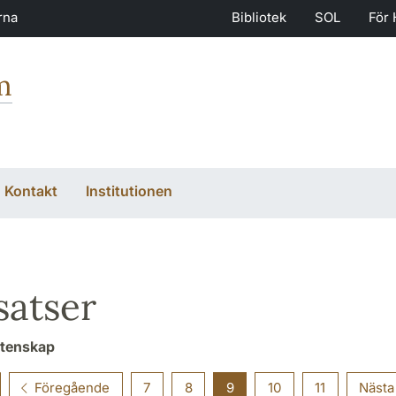
rna
Bibliotek
SOL
För 
m
Kontakt
Institutionen
atser
etenskap
Föregående
7
8
9
10
11
Nästa