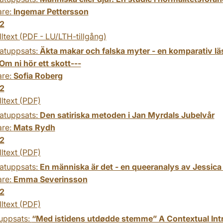
are:
Ingemar Pettersson
2
lltext (PDF - LU/LTH-tillgång)
atuppsats:
Äkta makar och falska myter - en komparativ läs
m ni hör ett skott---
are:
Sofia Roberg
2
lltext (PDF)
atuppsats:
Den satiriska metoden i Jan Myrdals Jubelvår
are:
Mats Rydh
2
lltext (PDF)
atuppsats:
En människa är det - en queeranalys av Jessica
are:
Emma Severinsson
2
lltext (PDF)
uppsats:
“Med istidens utdødde stemme” A Contextual Intr