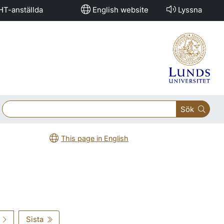
HT-anställda
English website
Lyssna
Sök
This page in English
Sista