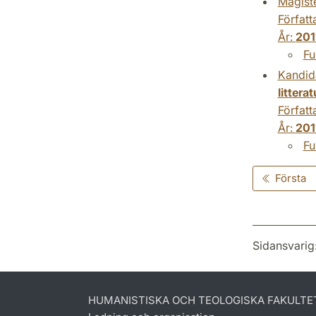
Magist
Författ
År:
201
Fu
Kandid
littera
Författ
År:
201
Fu
Första
Sidansvarig
HUMANISTISKA OCH TEOLOGISKA FAKULTE