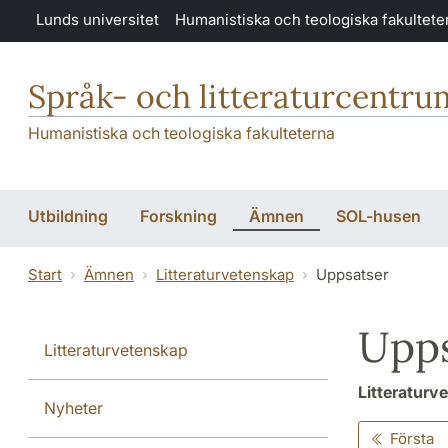
Hoppa till huvudinnehåll
Lunds universitet
Humanistiska och teologiska fakultete
Språk- och litteraturcentru
Humanistiska och teologiska fakulteterna
Utbildning
Forskning
Ämnen
SOL-husen
Start
Ämnen
Litteraturvetenskap
Uppsatser
Upps
Litteraturvetenskap
Litteraturv
Nyheter
Första