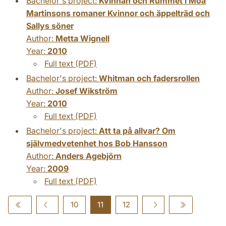
Bachelor's project:
Kvinnan och Rummet i Moa
Martinsons romaner Kvinnor och äppelträd och
Sallys söner
Author:
Metta Wignell
Year:
2010
Full text (PDF)
Bachelor's project:
Whitman och fadersrollen
Author:
Josef Wikström
Year:
2010
Full text (PDF)
Bachelor's project:
Att ta på allvar? Om
självmedvetenhet hos Bob Hansson
Author:
Anders Agebjörn
Year:
2009
Full text (PDF)
10
11
12