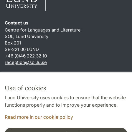
Contact us
Centre for Languages and Literature
SOL, Lund University
Box 201
SE-221 00 LUND
+46 (0)46 222 32 10
reception
@
sol.lu
.
se
Shortcuts
About this website and cookies
Use of cookies
Privacy policy
Lund University uses cookies to ensure that the website
Accessibility
functions properly and to improve your experience.
TYPO3-login
Read more in our cookie policy