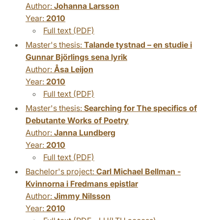
Author:
Johanna Larsson
Year:
2010
Full text (PDF)
Master's thesis:
Talande tystnad – en studie i
Gunnar Björlings sena lyrik
Author:
Åsa Leijon
Year:
2010
Full text (PDF)
Master's thesis:
Searching for The specifics of
Debutante Works of Poetry
Author:
Janna Lundberg
Year:
2010
Full text (PDF)
Bachelor's project:
Carl Michael Bellman -
Kvinnorna i Fredmans epistlar
Author:
Jimmy Nilsson
Year:
2010