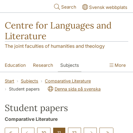
Skip to main content
Search
Svensk webbplats
Centre for Languages and
Literature
The joint faculties of humanities and theology
Education
Research
Subjects
More
SOL building
Contact
The Department
Start
Subjects
Comparative Literature
Student papers
Denna sida på svenska
Student papers
Comparative Literature
10
11
12