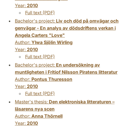
Year:
2010
Full text (PDF)
Bachelor's project:
Liv och död på omvägar och
genvägar - En analys av dödsdriftens verkan i
Angela Carters "Love"
Author:
Ylwa Sjölin Wirling
Year:
2010
Full text (PDF)
Bachelor's project:
En undersökning av
muntligheten i Fritiof Nilsson Piratens litteratur
Author:
Pontus Thuresson
Year:
2010
Full text (PDF)
Master's thesis:
Den elektroniska litteraturen –
läsarens nya scen
Author:
Anna Thörnell
Year:
2010