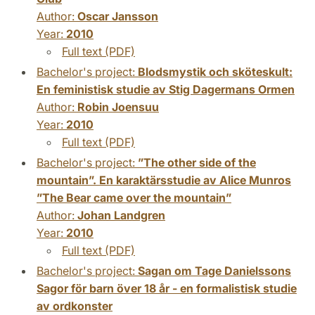
Author:
Oscar Jansson
Year:
2010
Full text (PDF)
Bachelor's project:
Blodsmystik och sköteskult:
En feministisk studie av Stig Dagermans Ormen
Author:
Robin Joensuu
Year:
2010
Full text (PDF)
Bachelor's project:
”The other side of the
mountain”. En karaktärsstudie av Alice Munros
”The Bear came over the mountain”
Author:
Johan Landgren
Year:
2010
Full text (PDF)
Bachelor's project:
Sagan om Tage Danielssons
Sagor för barn över 18 år - en formalistisk studie
av ordkonster