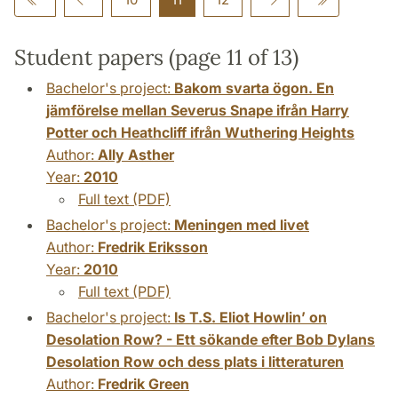
Student papers (page 11 of 13)
Bachelor's project:
Bakom svarta ögon. En
jämförelse mellan Severus Snape ifrån Harry
Potter och Heathcliff ifrån Wuthering Heights
Author:
Ally Asther
Year:
2010
Full text (PDF)
Bachelor's project:
Meningen med livet
Author:
Fredrik Eriksson
Year:
2010
Full text (PDF)
Bachelor's project:
Is T.S. Eliot Howlin’ on
Desolation Row? - Ett sökande efter Bob Dylans
Desolation Row och dess plats i litteraturen
Author:
Fredrik Green