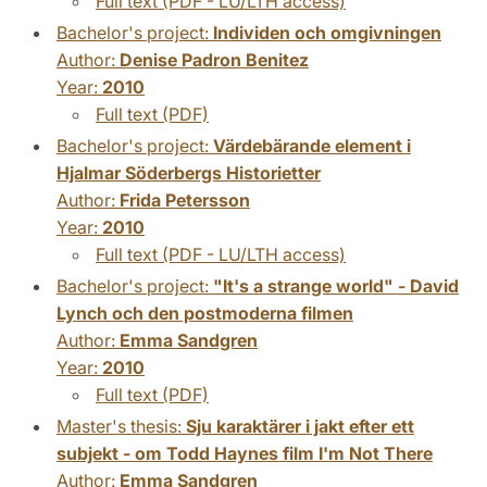
Full text (PDF - LU/LTH access)
Bachelor's project:
Individen och omgivningen
Author:
Denise Padron Benitez
Year:
2010
Full text (PDF)
Bachelor's project:
Värdebärande element i
Hjalmar Söderbergs Historietter
Author:
Frida Petersson
Year:
2010
Full text (PDF - LU/LTH access)
Bachelor's project:
"It's a strange world" - David
Lynch och den postmoderna filmen
Author:
Emma Sandgren
Year:
2010
Full text (PDF)
Master's thesis:
Sju karaktärer i jakt efter ett
subjekt - om Todd Haynes film I'm Not There
Author:
Emma Sandgren