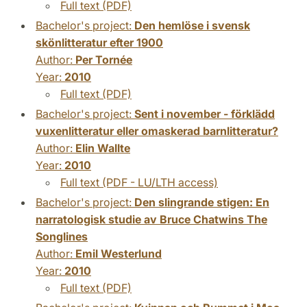
Full text (PDF)
Bachelor's project:
Den hemlöse i svensk
skönlitteratur efter 1900
Author:
Per Tornée
Year:
2010
Full text (PDF)
Bachelor's project:
Sent i november - förklädd
vuxenlitteratur eller omaskerad barnlitteratur?
Author:
Elin Wallte
Year:
2010
Full text (PDF - LU/LTH access)
Bachelor's project:
Den slingrande stigen: En
narratologisk studie av Bruce Chatwins The
Songlines
Author:
Emil Westerlund
Year:
2010
Full text (PDF)