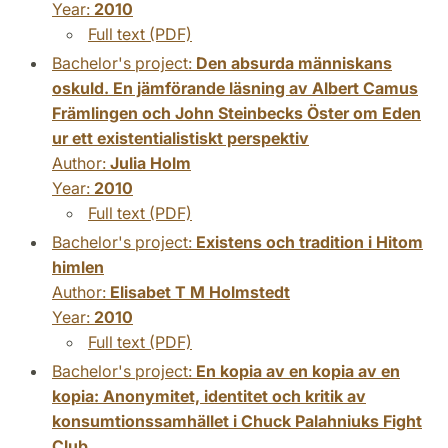
Year:
2010
Full text (PDF)
Bachelor's project:
Den absurda människans
oskuld. En jämförande läsning av Albert Camus
Främlingen och John Steinbecks Öster om Eden
ur ett existentialistiskt perspektiv
Author:
Julia Holm
Year:
2010
Full text (PDF)
Bachelor's project:
Existens och tradition i Hitom
himlen
Author:
Elisabet T M Holmstedt
Year:
2010
Full text (PDF)
Bachelor's project:
En kopia av en kopia av en
kopia: Anonymitet, identitet och kritik av
konsumtionssamhället i Chuck Palahniuks Fight
Club