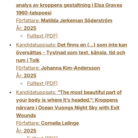
analys av kroppens gestaltning i Elsa Graves
1960-talspoesi
Författare:
Matilda Jerkeman Söderström
År:
2025
Fulltext (PDF)
Kandidatuppsats:
Det finns en (...) som inte kan
översättas - Tystnad som text, känsla, tid och
rum i Tolk
Författare:
Johanna Kim-Andersson
År:
2025
Fulltext (PDF)
Kandidatuppsats:
“The most beautiful part of
your body is where it’s headed.”: Kroppens
närvaro i Ocean Vuongs Night Sky with Exit
Wounds
Författare:
Cornelia Lelinge
År:
2025