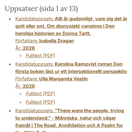
Uppsatser (sida 1 av 13)
Kandidatuppsats:
Allt är gudomligt, vare sig det är
gott eller ont. Om dionysiskt vansinne i Den
hemliga historien av Donna Tartt.
Författare:
Isabella Dragan
År:
2026
Fulltext (PDF)
Kandidatuppsats:
Karolina Ramqvist roman Den
första boken läst ur ett intersektionellt perspektiv
Författare:
Ulla Margareta Vestin
År:
2026
Fulltext (PDF)
Fulltext (PDF)
Kandidatuppsats:
”There were the people, trying
to understand.” - Människa, natur och vägar
framåt i The Road, Annihilation och A Psalm for