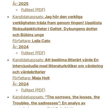
År:
2025
Fulltext (PDF)
Kandidatuppsats:
Jag hör den verkliga
verkligheten träda fram genom tingen! Upplösta
flicksubjektiviteter i Gattet, Dykungens dotter
och Bübins unge
Författare:
Lejla Cato
År:
2024
Fulltext (PDF)
Kandidatuppsats:
Att bedöma litterärt värde En
intervjustudie med litteraturkritiker om värdering
och värdekriterier
Författare:
Maja Holt
År:
2024
Fulltext (PDF)
Kandidatuppsats:
“The sorrows, the losses, the
Troubles, the sadnesses”: En analys av