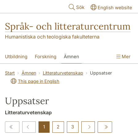
Hoppa till huvudinnehåll
Sök
English website
Språk- och litteraturcentrum
Humanistiska och teologiska fakulteterna
Utbildning
Forskning
Ämnen
Mer
SOL-husen
Kontakt
Institutionen
Start
Ämnen
Litteraturvetenskap
Uppsatser
This page in English
översättning till svenska
Uppsatser
Litteraturvetenskap
1
2
3