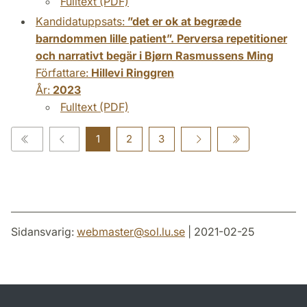
Fulltext (PDF)
Kandidatuppsats:
”det er ok at begræde
barndommen lille patient”. Perversa repetitioner
och narrativt begär i Bjørn Rasmussens Ming
Författare:
Hillevi Ringgren
År:
2023
Fulltext (PDF)
1
2
3
Sidansvarig:
webmaster
@
sol.lu
.
se
| 2021-02-25