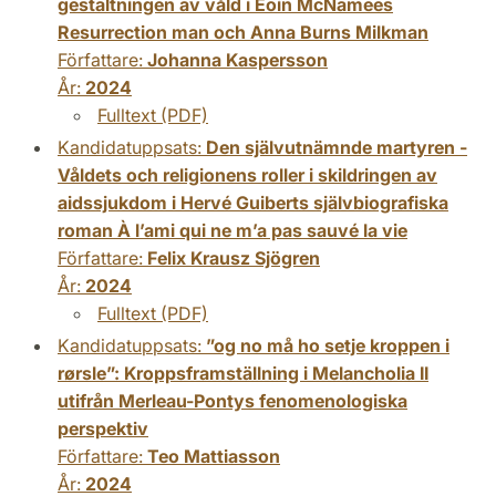
gestaltningen av våld i Eoin McNamees
Resurrection man och Anna Burns Milkman
Författare:
Johanna Kaspersson
År:
2024
Fulltext (PDF)
Kandidatuppsats:
Den självutnämnde martyren -
Våldets och religionens roller i skildringen av
aidssjukdom i Hervé Guiberts självbiografiska
roman À l’ami qui ne m’a pas sauvé la vie
Författare:
Felix Krausz Sjögren
År:
2024
Fulltext (PDF)
Kandidatuppsats:
”og no må ho setje kroppen i
rørsle”: Kroppsframställning i Melancholia II
utifrån Merleau-Pontys fenomenologiska
perspektiv
Författare:
Teo Mattiasson
År:
2024