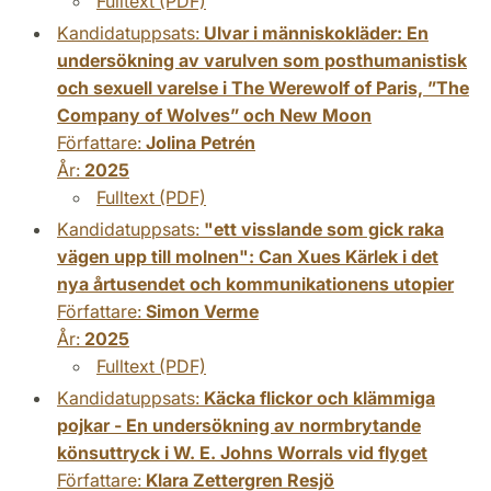
Fulltext (PDF)
Kandidatuppsats:
Ulvar i människokläder: En
undersökning av varulven som posthumanistisk
och sexuell varelse i The Werewolf of Paris, ”The
Company of Wolves” och New Moon
Författare:
Jolina Petrén
År:
2025
Fulltext (PDF)
Kandidatuppsats:
"ett visslande som gick raka
vägen upp till molnen": Can Xues Kärlek i det
nya årtusendet och kommunikationens utopier
Författare:
Simon Verme
År:
2025
Fulltext (PDF)
Kandidatuppsats:
Käcka flickor och klämmiga
pojkar - En undersökning av normbrytande
könsuttryck i W. E. Johns Worrals vid flyget
Författare:
Klara Zettergren Resjö