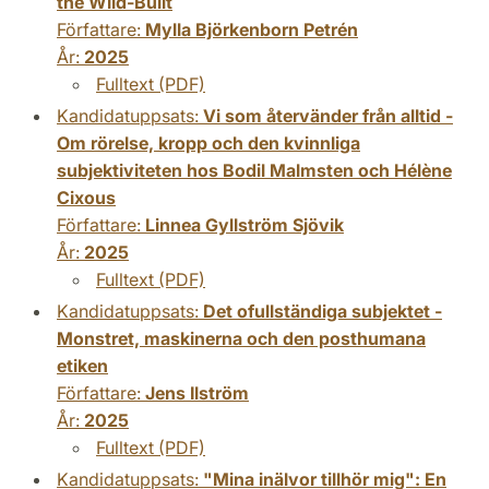
the Wild-Built
Författare:
Mylla Björkenborn Petrén
År:
2025
Fulltext (PDF)
Kandidatuppsats:
Vi som återvänder från alltid -
Om rörelse, kropp och den kvinnliga
subjektiviteten hos Bodil Malmsten och Hélène
Cixous
Författare:
Linnea Gyllström Sjövik
År:
2025
Fulltext (PDF)
Kandidatuppsats:
Det ofullständiga subjektet -
Monstret, maskinerna och den posthumana
etiken
Författare:
Jens Ilström
År:
2025
Fulltext (PDF)
Kandidatuppsats:
"Mina inälvor tillhör mig": En