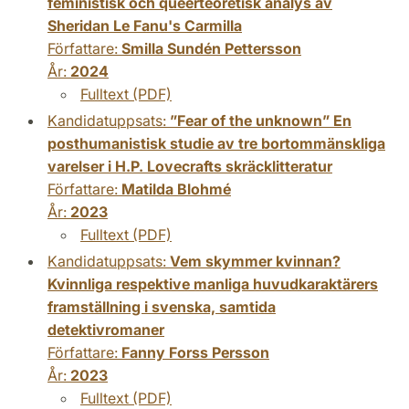
feministisk och queerteoretisk analys av
Sheridan Le Fanu's Carmilla
Författare:
Smilla Sundén Pettersson
År:
2024
Fulltext (PDF)
Kandidatuppsats:
”Fear of the unknown” En
posthumanistisk studie av tre bortommänskliga
varelser i H.P. Lovecrafts skräcklitteratur
Författare:
Matilda Blohmé
År:
2023
Fulltext (PDF)
Kandidatuppsats:
Vem skymmer kvinnan?
Kvinnliga respektive manliga huvudkaraktärers
framställning i svenska, samtida
detektivromaner
Författare:
Fanny Forss Persson
År:
2023
Fulltext (PDF)