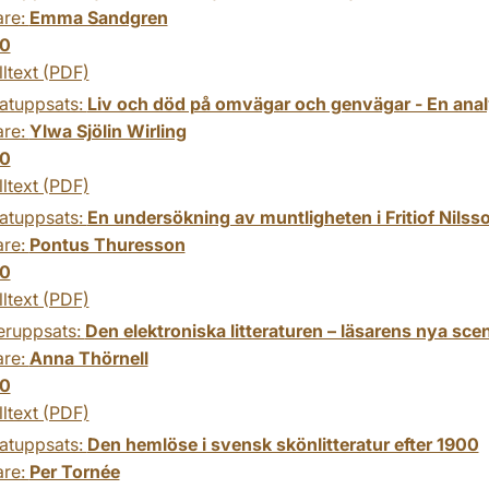
are:
Emma Sandgren
0
lltext (PDF)
atuppsats:
Liv och död på omvägar och genvägar - En anal
are:
Ylwa Sjölin Wirling
0
lltext (PDF)
atuppsats:
En undersökning av muntligheten i Fritiof Nilsson
are:
Pontus Thuresson
0
lltext (PDF)
eruppsats:
Den elektroniska litteraturen – läsarens nya sce
are:
Anna Thörnell
0
lltext (PDF)
atuppsats:
Den hemlöse i svensk skönlitteratur efter 1900
are:
Per Tornée