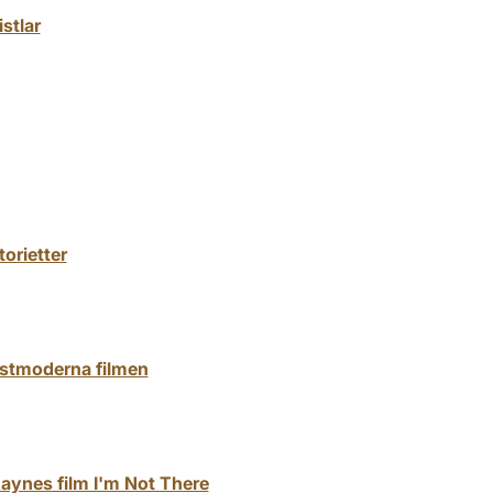
stlar
orietter
ostmoderna filmen
 Haynes film I'm Not There