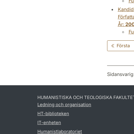
Fu
Kandid
Författ
År:
20
Fu
Första
Sidansvarig
HUMANISTISKA OCH TEOLOGISKA FAKULTE
Ledning och organisation
HT-biblioteken
IT-enheten
Humanistlaboratoriet