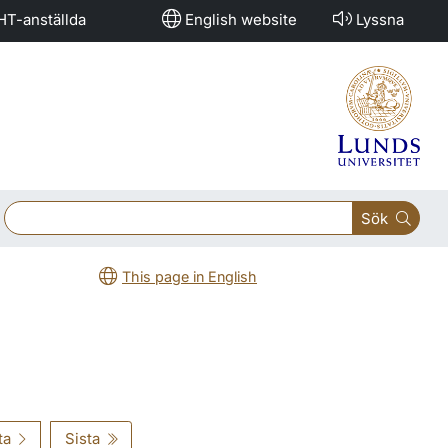
HT-anställda
English website
Lyssna
Sök
This page in English
ta
Sista