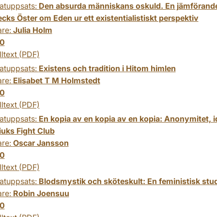
atuppsats:
Den absurda människans oskuld. En jämförande
cks Öster om Eden ur ett existentialistiskt perspektiv
are:
Julia Holm
0
lltext (PDF)
atuppsats:
Existens och tradition i Hitom himlen
are:
Elisabet T M Holmstedt
0
lltext (PDF)
atuppsats:
En kopia av en kopia av en kopia: Anonymitet, i
iuks Fight Club
are:
Oscar Jansson
0
lltext (PDF)
atuppsats:
Blodsmystik och sköteskult: En feministisk st
are:
Robin Joensuu
0