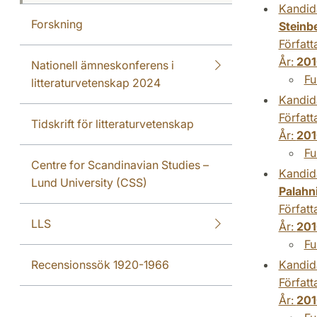
Kandid
Forskning
Steinbe
Författ
År:
201
Nationell ämneskonferens i
Fu
litteraturvetenskap 2024
Kandid
Författ
Tidskrift för litteraturvetenskap
År:
201
Fu
Centre for Scandinavian Studies –
Kandid
Lund University (CSS)
Palahn
Författ
LLS
År:
201
Fu
Kandid
Recensionssök 1920-1966
Författ
År:
201