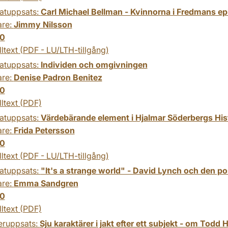
atuppsats:
Carl Michael Bellman - Kvinnorna i Fredmans epi
are:
Jimmy Nilsson
0
lltext (PDF - LU/LTH-tillgång)
atuppsats:
Individen och omgivningen
are:
Denise Padron Benitez
0
lltext (PDF)
atuppsats:
Värdebärande element i Hjalmar Söderbergs Hist
are:
Frida Petersson
0
lltext (PDF - LU/LTH-tillgång)
atuppsats:
"It's a strange world" - David Lynch och den p
are:
Emma Sandgren
0
lltext (PDF)
eruppsats:
Sju karaktärer i jakt efter ett subjekt - om Todd