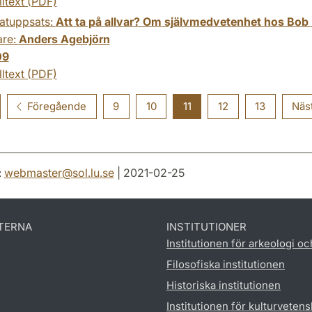
lltext (PDF)
atuppsats:
Att ta på allvar? Om självmedvetenhet hos Bo
are:
Anders Agebjörn
09
lltext (PDF)
Föregående
9
10
11
12
13
Näs
:
webmaster
@
sol.lu
.
se
| 2021-02-25
TERNA
INSTITUTIONER
Institutionen för arkeologi oc
Filosofiska institutionen
Historiska institutionen
Institutionen för kulturveten