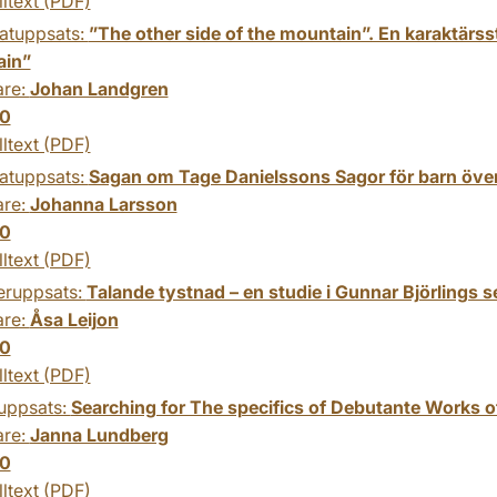
lltext (PDF)
atuppsats:
”The other side of the mountain”. En karaktärs
ain”
are:
Johan Landgren
0
lltext (PDF)
atuppsats:
Sagan om Tage Danielssons Sagor för barn över 1
are:
Johanna Larsson
0
lltext (PDF)
eruppsats:
Talande tystnad – en studie i Gunnar Björlings s
are:
Åsa Leijon
0
lltext (PDF)
uppsats:
Searching for The specifics of Debutante Works o
are:
Janna Lundberg
0
lltext (PDF)