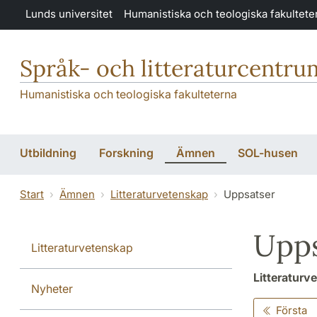
Hoppa till huvudinnehåll
Lunds universitet
Humanistiska och teologiska fakultete
Språk- och litteraturcentru
Humanistiska och teologiska fakulteterna
Utbildning
Forskning
Ämnen
SOL-husen
Start
Ämnen
Litteraturvetenskap
Uppsatser
Upps
Litteraturvetenskap
Litteraturv
Nyheter
Första