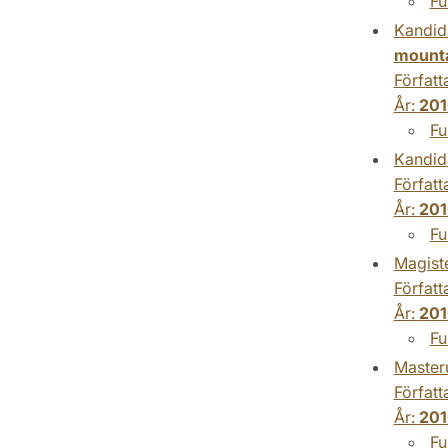
Fu
Kandid
mount
Författ
År:
201
Fu
Kandid
Författ
År:
201
Fu
Magist
Författ
År:
201
Fu
Master
Författ
År:
201
Fu