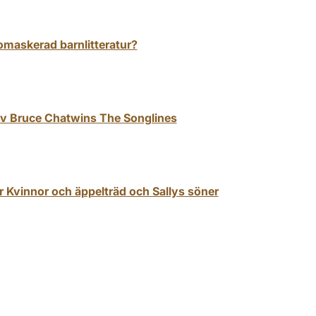
 omaskerad barnlitteratur?
 av Bruce Chatwins The Songlines
Kvinnor och äppelträd och Sallys söner