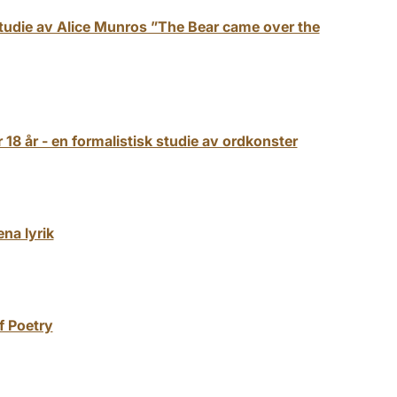
studie av Alice Munros ”The Bear came over the
8 år - en formalistisk studie av ordkonster
ena lyrik
f Poetry