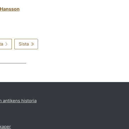
b Hansson
ta
Sista
h antikens historia
skaper