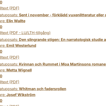
0
lltext (PDF)
atuppsats:
Sent i november - förklädd vuxenlitteratur eller
are:
Elin Wallte
0
lltext (PDF - LU/LTH-tillgång)
atuppsats:
Den slingrande stigen: En narratologisk studie
are:
Emil Westerlund
0
lltext (PDF)
atuppsats:
Kvinnan och Rummet i Moa Martinsons romaner 
are:
Metta Wignell
0
lltext (PDF)
atuppsats:
Whitman och fadersrollen
are:
Josef Wikström
0