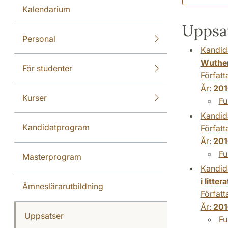
Kalendarium
Uppsat
Personal
Kandid
Wuther
För studenter
Författ
År:
201
Kurser
Fu
Kandid
Kandidatprogram
Författ
År:
201
Fu
Masterprogram
Kandid
i litter
Ämneslärarutbildning
Författ
År:
201
Uppsatser
Fu