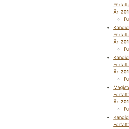
Författ
År:
201
Fu
Kandid
Författ
År:
201
Fu
Kandid
Författ
År:
201
Fu
Magist
Författ
År:
201
Fu
Kandid
Författ