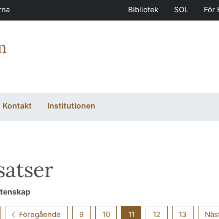
rna
Bibliotek
SOL
För 
m
Kontakt
Institutionen
atser
etenskap
Föregående
9
10
11
12
13
Näs