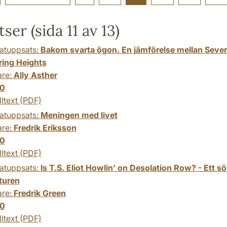
ser (sida 11 av 13)
atuppsats:
Bakom svarta ögon. En jämförelse mellan Severus
ing Heights
are:
Ally Asther
0
lltext (PDF)
atuppsats:
Meningen med livet
are:
Fredrik Eriksson
0
lltext (PDF)
atuppsats:
Is T.S. Eliot Howlin’ on Desolation Row? - Ett 
aturen
are:
Fredrik Green
0
lltext (PDF)