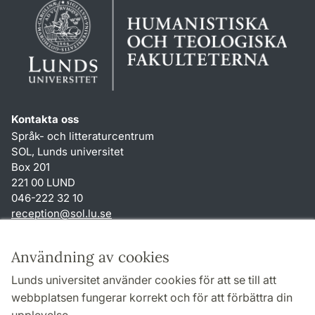
Kontakta oss
Språk- och litteraturcentrum
SOL, Lunds universitet
Box 201
221 00 LUND
046-222 32 10
reception
@
sol.lu
.
se
Genvägar
Användning av cookies
Om webbplatsen och cookies
Lunds universitet använder cookies för att se till att
Behandling av personuppgifter
webbplatsen fungerar korrekt och för att förbättra din
Tillgänglighetsredogörelse