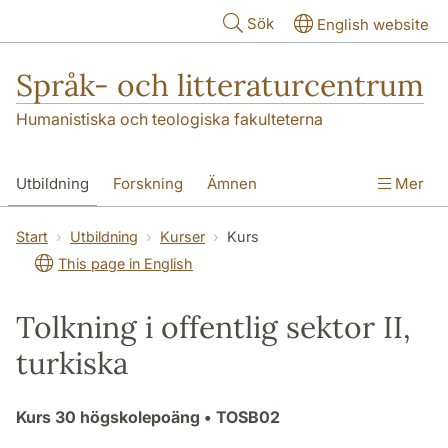
Hoppa till huvudinnehåll
Sök
English website
Språk- och litteraturcentrum
Humanistiska och teologiska fakulteterna
Utbildning
Forskning
Ämnen
Mer
SOL-husen
Kontakt
Institutionen
Start
Utbildning
Kurser
Kurs
This page in English
översättning till svenska
Tolkning i offentlig sektor II,
turkiska
Kurs
30 högskolepoäng
• TOSB02