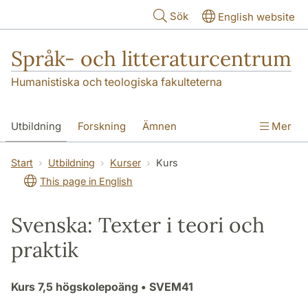
Hoppa till huvudinnehåll
Sök
English website
Språk- och litteraturcentrum
Humanistiska och teologiska fakulteterna
Utbildning
Forskning
Ämnen
Mer
SOL-husen
Kontakt
Institutionen
Start
Utbildning
Kurser
Kurs
This page in English
översättning till svenska
Svenska: Texter i teori och
praktik
Kurs
7,5 högskolepoäng
• SVEM41