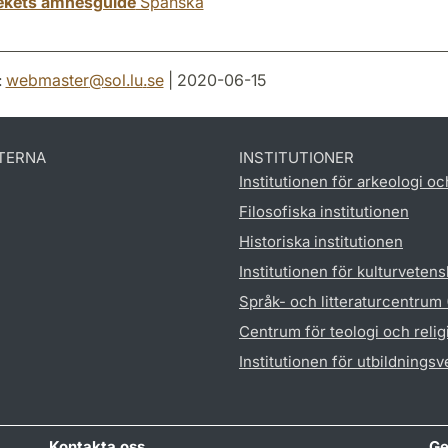
tekets ämnesguide
Spanska
:
webmaster
@
sol.lu
.
se
| 2020-06-15
TERNA
INSTITUTIONER
Institutionen för arkeologi oc
Filosofiska institutionen
Historiska institutionen
Institutionen för kulturveten
Språk- och litteraturcentrum
Centrum för teologi och reli
Institutionen för utbildnings
Kontakta oss
Ge