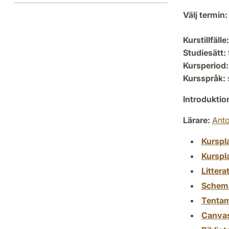
Välj termin:
Kurstillfälle:
Studiesätt:
Kursperiod:
Kursspråk:
Introdukti
Lärare:
Ant
Kurspl
Kurspl
Littera
Schem
Tenta
Canva