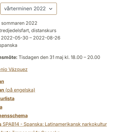
sommaren 2022
tredjedelsfart, distanskurs
2022-05-30 – 2022-08-26
spanska
onsmöte:
Tisdagen den 31 maj kl. 18.00 – 20.00
onio Vázquez
an
an
(på engelska)
turlista
a
mensschema
s
SPAB14 - Spanska: Latinamerikansk narkokultur