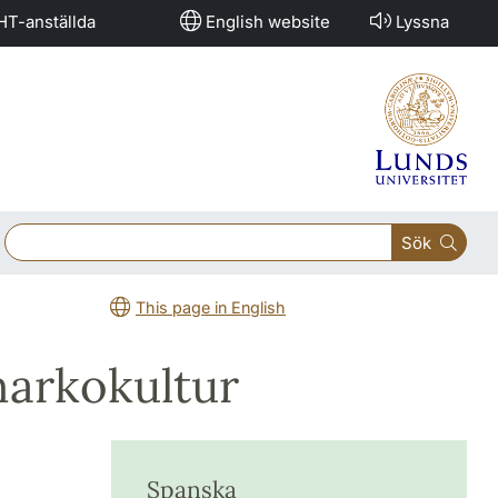
HT-anställda
English website
Lyssna
Sök
This page in English
narkokultur
Spanska