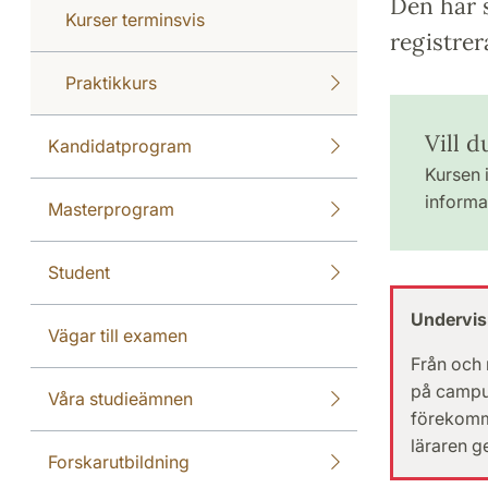
Den här s
Kurser terminsvis
registrer
Praktikkurs
Vill 
Kandidatprogram
Kursen i
informat
Masterprogram
Student
Undervis
Vägar till examen
Från och
på campu
Våra studieämnen
förekomma
läraren g
Forskarutbildning