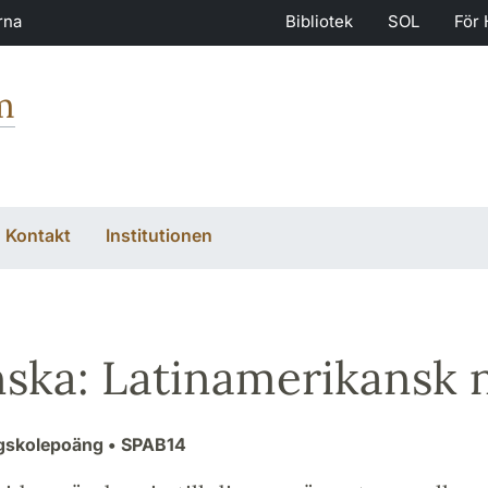
rna
Bibliotek
SOL
För 
m
Kontakt
Institutionen
ska: Latinamerikansk 
ögskolepoäng
• SPAB14