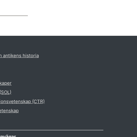
h antikens historia
skaper
 (SOL)
gionsvetenskap (CTR)
vetenskap
nvägar