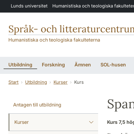
Hoppa till huvudinnehåll
Lunds universitet
Humanistiska och teologiska fakultete
Språk- och litteraturcentru
Humanistiska och teologiska fakulteterna
Utbildning
Forskning
Ämnen
SOL-husen
Start
Utbildning
Kurser
Kurs
Span
Antagen till utbildning
Kurser
Kurs
7,5 h