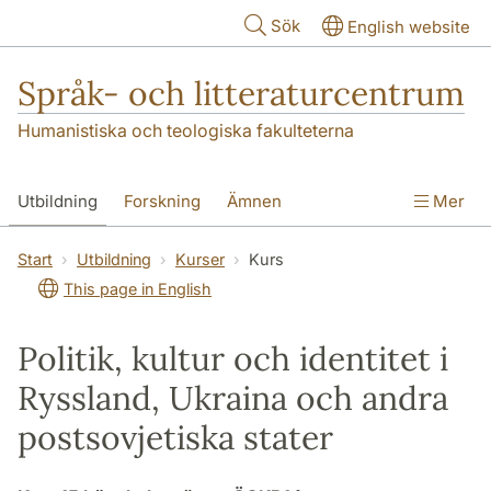
Hoppa till huvudinnehåll
Sök
English website
Språk- och litteraturcentrum
Humanistiska och teologiska fakulteterna
Utbildning
Forskning
Ämnen
Mer
SOL-husen
Kontakt
Institutionen
Start
Utbildning
Kurser
Kurs
This page in English
översättning till svenska
Politik, kultur och identitet i
Ryssland, Ukraina och andra
postsovjetiska stater