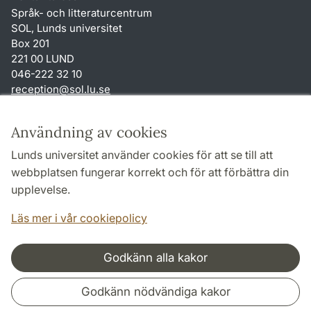
Språk- och litteraturcentrum
SOL, Lunds universitet
Box 201
221 00 LUND
046-222 32 10
reception
@
sol.lu
.
se
Genvägar
Användning av cookies
Om webbplatsen och cookies
Lunds universitet använder cookies för att se till att
Behandling av personuppgifter
webbplatsen fungerar korrekt och för att förbättra din
Tillgänglighetsredogörelse
upplevelse.
TYPO3-login
Läs mer i vår cookiepolicy
Godkänn alla kakor
Samarbeten och nätverk
Godkänn nödvändiga kakor