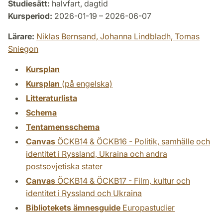
Studiesätt:
halvfart, dagtid
Kursperiod:
2026-01-19 – 2026-06-07
Lärare:
Niklas Bernsand,
Johanna Lindbladh,
Tomas
Sniegon
Kursplan
Kursplan
(på engelska)
Litteraturlista
Schema
Tentamensschema
Canvas
ÖCKB14 & ÖCKB16 - Politik, samhälle och
identitet i Ryssland, Ukraina och andra
postsovjetiska stater
Canvas
ÖCKB14 & ÖCKB17 - Film, kultur och
identitet i Ryssland och Ukraina
Bibliotekets ämnesguide
Europastudier