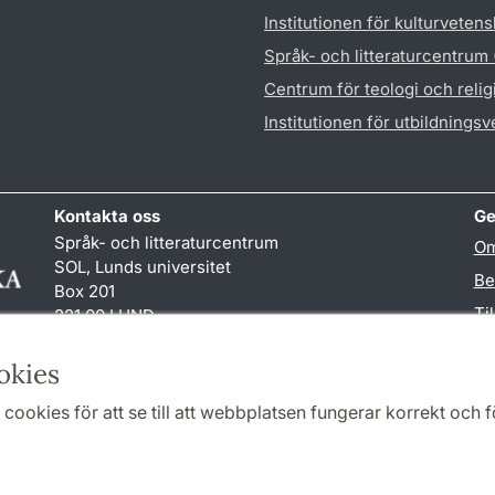
Institutionen för kulturveten
Språk- och litteraturcentrum
Centrum för teologi och reli
Institutionen för utbildnings
Kontakta oss
Ge
Språk- och litteraturcentrum
Om
SOL, Lunds universitet
Be
Box 201
Ti
221 00 LUND
046-222 32 10
TY
reception
@
sol.lu
.
se
okies
cookies för att se till att webbplatsen fungerar korrekt och fö
Samarbeten och nätverk