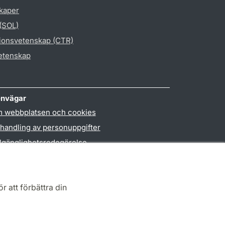
skaper
 (SOL)
gionsvetenskap (CTR)
vetenskap
nvägar
 webbplatsen och cookies
handling av personuppgifter
llgänglighetsredogörelse
PO3-login
r att förbättra din