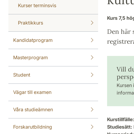
Kurser terminsvis
Kurs
7,5 h
Praktikkurs
Den här s
Kandidatprogram
registrer
Masterprogram
Vill d
Student
persp
Kursen i
Vägar till examen
informat
Våra studieämnen
Kurstillfälle:
Forskarutbildning
Studiesätt: