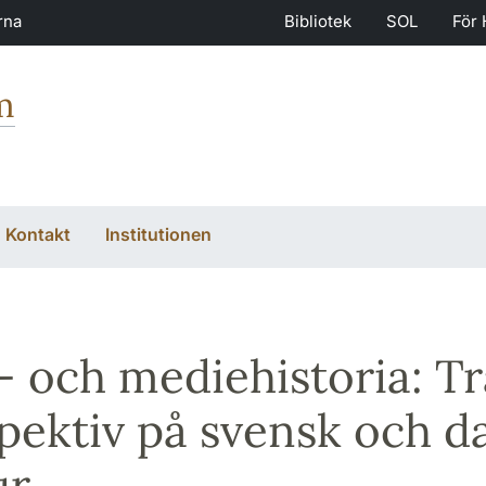
rna
Bibliotek
SOL
För 
m
Kontakt
Institutionen
- och mediehistoria: Tr
pektiv på svensk och da
ur