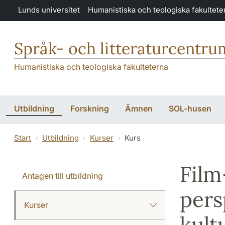
Hoppa till huvudinnehåll
Lunds universitet
Humanistiska och teologiska fakultete
Språk- och litteraturcentru
Humanistiska och teologiska fakulteterna
Utbildning
Forskning
Ämnen
SOL-husen
Start
Utbildning
Kurser
Kurs
Film
Antagen till utbildning
pers
Kurser
kult