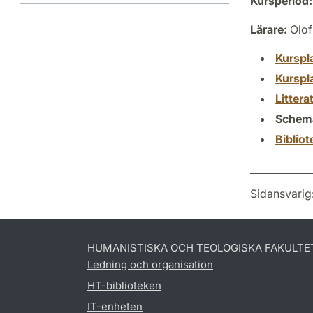
Kursperiod:
Lärare:
Olof
Kurspl
Kurspl
Littera
Schem
Biblio
Sidansvarig
HUMANISTISKA OCH TEOLOGISKA FAKULTE
Ledning och organisation
HT-biblioteken
IT-enheten