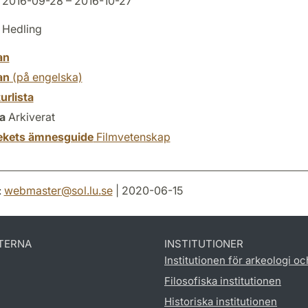
2016-09-28 – 2016-10-27
 Hedling
an
an
(på engelska)
turlista
a
Arkiverat
tekets ämnesguide
Filmvetenskap
:
webmaster
@
sol.lu
.
se
| 2020-06-15
TERNA
INSTITUTIONER
Institutionen för arkeologi oc
Filosofiska institutionen
Historiska institutionen