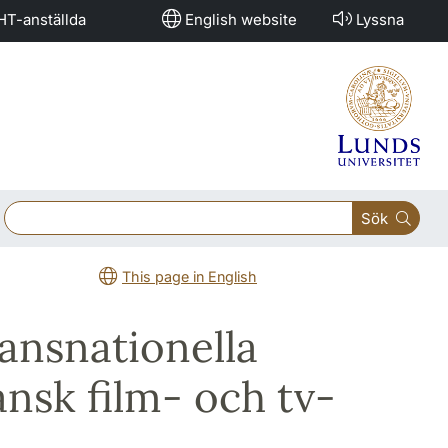
HT-anställda
English website
Lyssna
Sök
This page in English
ansnationella
nsk film- och tv-