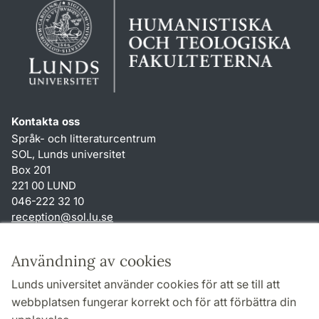
Kontakta oss
Språk- och litteraturcentrum
SOL, Lunds universitet
Box 201
221 00 LUND
046-222 32 10
reception
@
sol.lu
.
se
Genvägar
Användning av cookies
Om webbplatsen och cookies
Lunds universitet använder cookies för att se till att
Behandling av personuppgifter
webbplatsen fungerar korrekt och för att förbättra din
Tillgänglighetsredogörelse