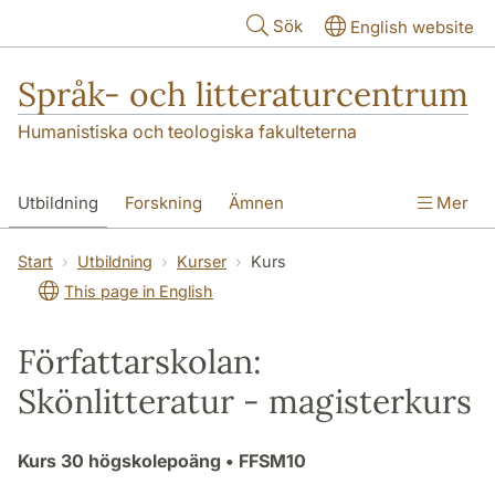
Hoppa till huvudinnehåll
Sök
English website
Språk- och litteraturcentrum
Humanistiska och teologiska fakulteterna
Utbildning
Forskning
Ämnen
Mer
SOL-husen
Kontakt
Institutionen
Start
Utbildning
Kurser
Kurs
This page in English
översättning till svenska
Författarskolan:
Skönlitteratur - magisterkurs
Kurs
30 högskolepoäng
• FFSM10