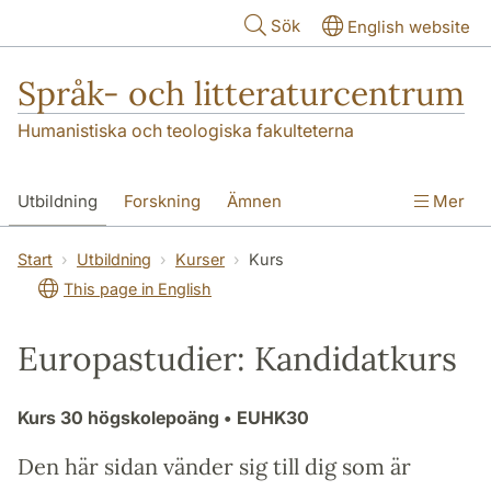
Hoppa till huvudinnehåll
Sök
English website
Språk- och litteraturcentrum
Humanistiska och teologiska fakulteterna
Utbildning
Forskning
Ämnen
Mer
SOL-husen
Kontakt
Institutionen
Start
Utbildning
Kurser
Kurs
This page in English
översättning till svenska
Europastudier: Kandidatkurs
Kurs
30 högskolepoäng
• EUHK30
Den här sidan vänder sig till dig som är