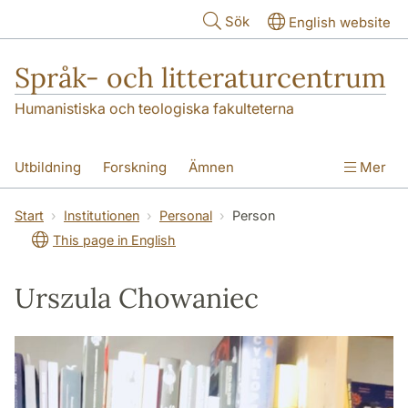
Hoppa till huvudinnehåll
Sök
English website
Språk- och litteraturcentrum
Humanistiska och teologiska fakulteterna
Utbildning
Forskning
Ämnen
Mer
SOL-husen
Kontakt
Institutionen
Start
Institutionen
Personal
Person
This page in English
översättning till svenska
Urszula Chowaniec