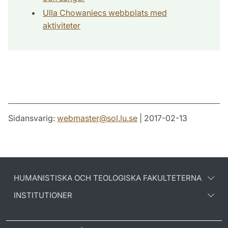
Ulla Chowaniecs webbplats med
aktiviteter
Sidansvarig:
webmaster
@
sol.lu
.
se
| 2017-02-13
HUMANISTISKA OCH TEOLOGISKA FAKULTETERNA
INSTITUTIONER