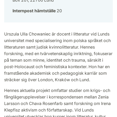
Box 201, 221 00 Lund
Internpost hämtställe
20
Urszula Ulla Chowaniec är docent i litteratur vid Lunds
universitet med specialisering inom polska språket och
litteraturen samt judisk kvinnolitteratur. Hennes
forskning, med en tvärvetenskaplig inriktning, fokuserar
på teman som minne, identitet och trauma, särskilt i
post-Holocaust och feministiska kontexter. Hon har en
framstående akademisk och pedagogisk karriär som
sträcker sig över London, Kraków och Lund.
Hennes aktuella projekt omfattar studier om krigs- och
fånglägerupplevelser i korrespondensen mellan Zenia
Larsson och Chava Rosenfarb samt forskning om Irena
Klepfisz aktivism och författarskap. Vid Lunds
universitet utvecklar hon kurser inom litteratur, kultur