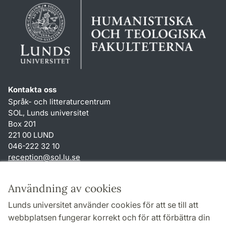
Kontakta oss
Språk- och litteraturcentrum
SOL, Lunds universitet
Box 201
221 00 LUND
046-222 32 10
reception
@
sol.lu
.
se
Genvägar
Användning av cookies
Om webbplatsen och cookies
Lunds universitet använder cookies för att se till att
Behandling av personuppgifter
webbplatsen fungerar korrekt och för att förbättra din