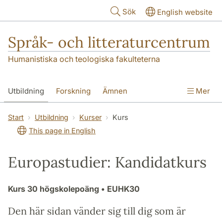
Hoppa till huvudinnehåll
Sök
English website
Språk- och litteraturcentrum
Humanistiska och teologiska fakulteterna
Utbildning
Forskning
Ämnen
Mer
SOL-husen
Kontakt
Institutionen
Start
Utbildning
Kurser
Kurs
This page in English
översättning till svenska
Europastudier: Kandidatkurs
Kurs
30 högskolepoäng
• EUHK30
Den här sidan vänder sig till dig som är