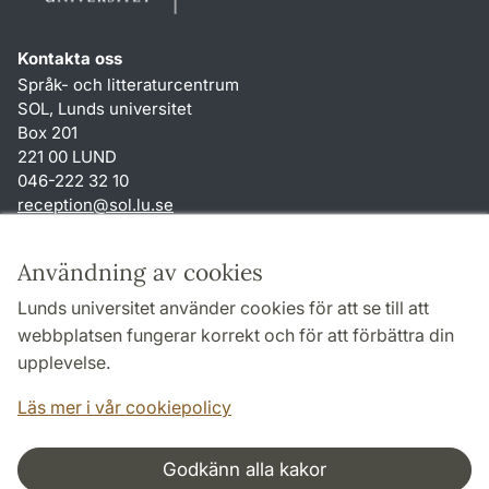
Kontakta oss
Språk- och litteraturcentrum
SOL, Lunds universitet
Box 201
221 00 LUND
046-222 32 10
reception
@
sol.lu
.
se
Genvägar
Användning av cookies
Om webbplatsen och cookies
Lunds universitet använder cookies för att se till att
Behandling av personuppgifter
webbplatsen fungerar korrekt och för att förbättra din
Tillgänglighetsredogörelse
upplevelse.
TYPO3-login
Läs mer i vår cookiepolicy
Godkänn alla kakor