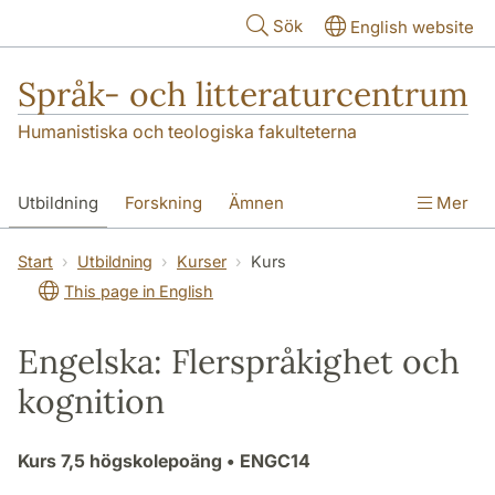
Hoppa till huvudinnehåll
Sök
English website
Språk- och litteraturcentrum
Humanistiska och teologiska fakulteterna
Utbildning
Forskning
Ämnen
Mer
SOL-husen
Kontakt
Institutionen
Start
Utbildning
Kurser
Kurs
This page in English
översättning till svenska
Engelska: Flerspråkighet och
kognition
Kurs
7,5 högskolepoäng
• ENGC14